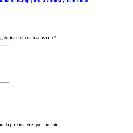
talla de K-Pop junto a Zumba y Jean Villón
gatorios están marcados con
*
ara la próxima vez que comente.