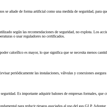
mos se añade de forma artificial como una medida de seguridad, para qu
ilizado según las recomendaciones de seguridad, no explota. Los accide
raturas o usar reguladores no certificados.
er calorífico es mayor, lo que significa que se necesita menos cantid
visar periódicamente las instalaciones, válvulas y conexiones asegura 
eguridad. Es importante adquirir balones de empresas formales, que cu
fundamental para reducir riesgos asociados al uso del gas GLP. Adoptar