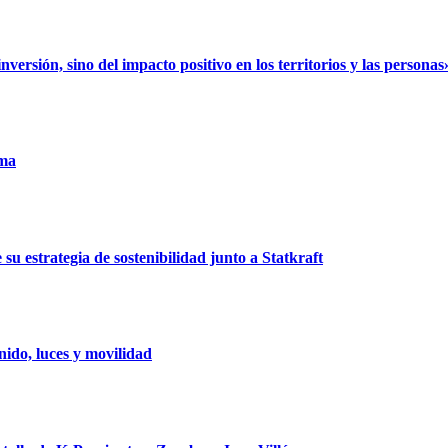
rsión, sino del impacto positivo en los territorios y las personas
uma
u estrategia de sostenibilidad junto a Statkraft
ido, luces y movilidad