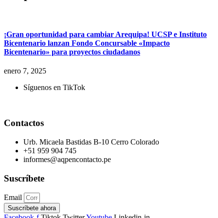
¡Gran oportunidad para cambiar Arequipa! UCSP e Instituto
Bicentenario lanzan Fondo Concursable «Impacto
Bicentenario» para proyectos ciudadanos
enero 7, 2025
Síguenos en TikTok
Contactos
Urb. Micaela Bastidas B-10 Cerro Colorado
+51 959 904 745
informes@aqpencontacto.pe
Suscríbete
Email
Suscríbete ahora
Facebook-f
Tiktok
Twitter
Youtube
Linkedin-in