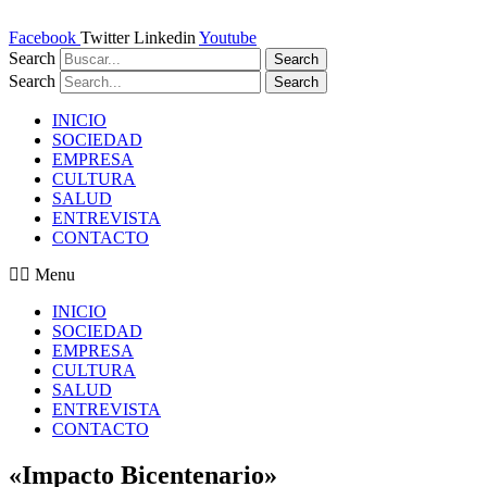
Ir
al
Facebook
Twitter
Linkedin
Youtube
contenido
Search
Search
Search
Search
INICIO
SOCIEDAD
EMPRESA
CULTURA
SALUD
ENTREVISTA
CONTACTO
Menu
INICIO
SOCIEDAD
EMPRESA
CULTURA
SALUD
ENTREVISTA
CONTACTO
«Impacto Bicentenario»