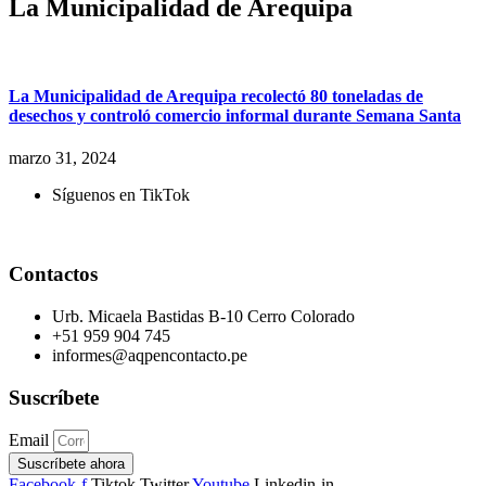
La Municipalidad de Arequipa
La Municipalidad de Arequipa recolectó 80 toneladas de
desechos y controló comercio informal durante Semana Santa
marzo 31, 2024
Síguenos en TikTok
Contactos
Urb. Micaela Bastidas B-10 Cerro Colorado
+51 959 904 745
informes@aqpencontacto.pe
Suscríbete
Email
Suscríbete ahora
Facebook-f
Tiktok
Twitter
Youtube
Linkedin-in