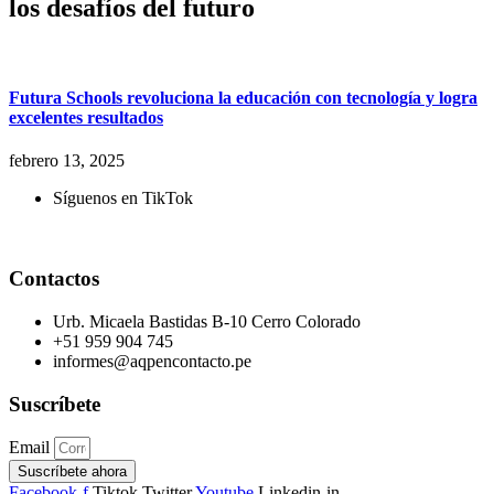
los desafíos del futuro
Futura Schools revoluciona la educación con tecnología y logra
excelentes resultados
febrero 13, 2025
Síguenos en TikTok
Contactos
Urb. Micaela Bastidas B-10 Cerro Colorado
+51 959 904 745
informes@aqpencontacto.pe
Suscríbete
Email
Suscríbete ahora
Facebook-f
Tiktok
Twitter
Youtube
Linkedin-in