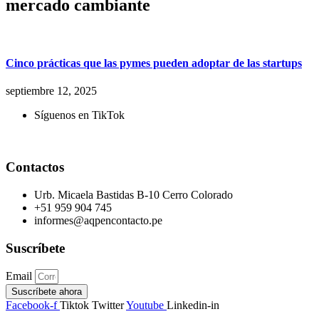
mercado cambiante
Cinco prácticas que las pymes pueden adoptar de las startups
septiembre 12, 2025
Síguenos en TikTok
Contactos
Urb. Micaela Bastidas B-10 Cerro Colorado
+51 959 904 745
informes@aqpencontacto.pe
Suscríbete
Email
Suscríbete ahora
Facebook-f
Tiktok
Twitter
Youtube
Linkedin-in