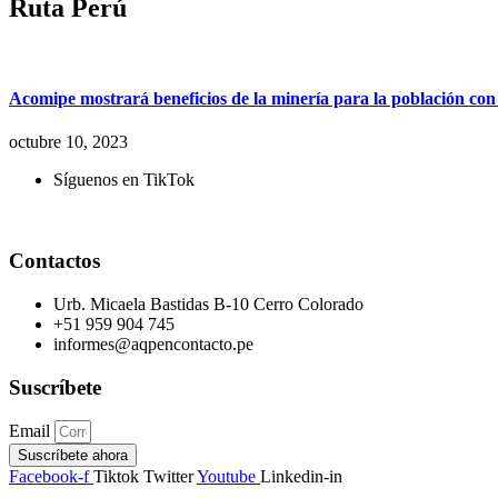
Ruta Perú
Acomipe mostrará beneficios de la minería para la población co
octubre 10, 2023
Síguenos en TikTok
Contactos
Urb. Micaela Bastidas B-10 Cerro Colorado
+51 959 904 745
informes@aqpencontacto.pe
Suscríbete
Email
Suscríbete ahora
Facebook-f
Tiktok
Twitter
Youtube
Linkedin-in