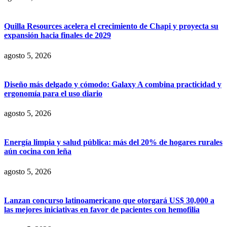
Quilla Resources acelera el crecimiento de Chapi y proyecta su
expansión hacia finales de 2029
agosto 5, 2026
Diseño más delgado y cómodo: Galaxy A combina practicidad y
ergonomía para el uso diario
agosto 5, 2026
Energía limpia y salud pública: más del 20% de hogares rurales
aún cocina con leña
agosto 5, 2026
Lanzan concurso latinoamericano que otorgará US$ 30,000 a
las mejores iniciativas en favor de pacientes con hemofilia