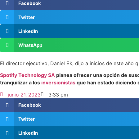
Facebook
Twitter
LinkedIn
WhatsApp
El director ejecutivo, Daniel Ek, dijo a inicios de este añ
Spotify Technology SA
planea ofrecer una opción de sus
tranquilizar a los
inversionistas
que han estado diciendo 
junio 21, 2023
3:33 pm
Facebook
Twitter
LinkedIn