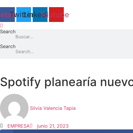
Ir
al
cebook
Twitter
Linkedin
Youtube
contenido
Search
Search
Spotify planearía nuev
Silvia Valencia Tapia
EMPRESA
junio 21, 2023