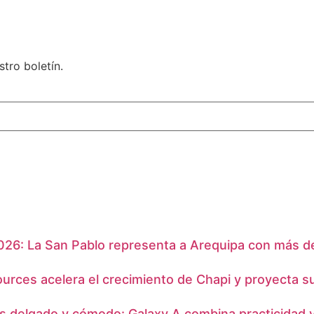
tro boletín.
026: La San Pablo representa a Arequipa con más de 
ources acelera el crecimiento de Chapi y proyecta s
 delgado y cómodo: Galaxy A combina practicidad y