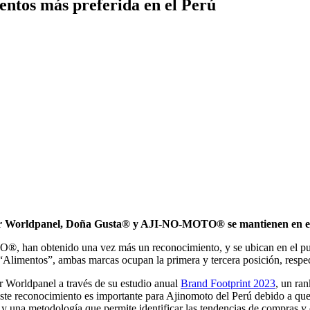
ntos más preferida en el Perú
ar Worldpanel, Doña Gusta® y AJI-NO-MOTO® se mantienen en el t
han obtenido una vez más un reconocimiento, y se ubican en el puest
 “Alimentos”, ambas marcas ocupan la primera y tercera posición, resp
ar Worldpanel a través de su estudio anual
Brand Footprint 2023
, un ra
te reconocimiento es importante para Ajinomoto del Perú debido a que l
 y una metodología que permite identificar las tendencias de compras y