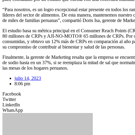
“Para nosotros, es un logro excepcional estar presente en todos los r
líderes del sector de alimentos. De esta manera, mantenemos nuestro c
de miles de familias peruanas”, compartió Doris Isa, gerente de Mark
El estudio basa su métrica principal en el Consumer Reach Points (CR
80 millones de CRPs y AJI-NO-MOTO® 65 millones de CRPs. Por otro l
consumidas, y obtuvo un 12% más de CRPs en comparación al año pasa
su compromiso de contribuir al bienestar y salud de las personas.
Finalmente, la gerente de Marketing resalta que la empresa se encue
de sodio hasta en un 37%, si se reemplaza la mitad de sal que norma
las mesas de los hogares peruanos.
julio 14, 2023
8:06 pm
Facebook
Twitter
LinkedIn
WhatsApp