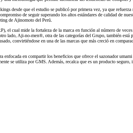
ankings desde que el estudio se publicó por primera vez, ya que refuer
ompromiso de seguir superando los altos estándares de calidad de nuestr
eting de Ajinomoto del Perú.
P), el cual mide la fortaleza de la marca en función al número de vece
ado, Aji-no-men®, otra de las categorías del Grupo, también está pr
do, convirtiéndose en una de las marcas que más creció en comparació
ntra enfocada en compartir los beneficios que ofrece el sazonador uma
lmente se utiliza por GMS. Además, recalca que es un producto seguro,