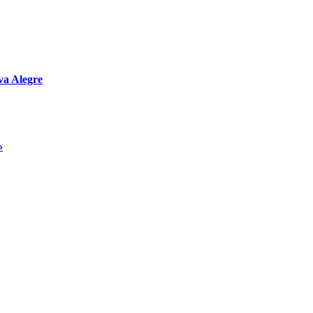
va Alegre
»