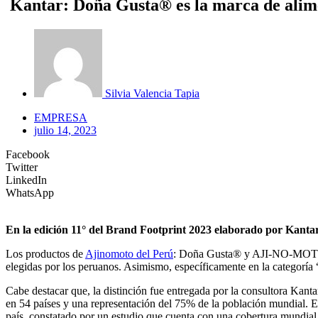
Kantar: Doña Gusta® es la marca de alime
Silvia Valencia Tapia
EMPRESA
julio 14, 2023
Facebook
Twitter
LinkedIn
WhatsApp
En la edición 11° del Brand Footprint 2023 elaborado por Kant
Los productos de
Ajinomoto del Perú
: Doña Gusta® y AJI-NO-MOTO®, 
elegidas por los peruanos. Asimismo, específicamente en la categoría
Cabe destacar que, la distinción fue entregada por la consultora Kant
en 54 países y una representación del 75% de la población mundial. Es
país, constatado por un estudio que cuenta con una cobertura mundial