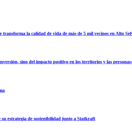
ransforma la calidad de vida de más de 5 mil vecinos en Alto Sel
rsión, sino del impacto positivo en los territorios y las personas
uma
u estrategia de sostenibilidad junto a Statkraft