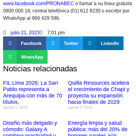
www.facebook.com/PRONABEC
o llamar a su línea gratuita
0800 000 18, central telefónica (01) 612 8230 o escribir por
WhatsApp al 966 429 596.
julio 21, 2023
7:01 pm
Facebook
Twitter
LinkedIn
WhatsApp
Noticias relacionadas
FIL Lima 2026: La San
Quilla Resources acelera
Pablo representa a
el crecimiento de Chapi y
Arequipa con más de 70
proyecta su expansión
títulos,
hacia finales de 2029
agosto 5, 2026
agosto 5, 2026
Diseño más delgado y
Energía limpia y salud
cómodo: Galaxy A
pública: más del 20% de
combina practicidad y
hogares rurales aún