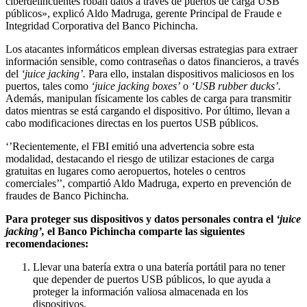
ciberdelincuentes roban datos a través de puertos de carga USB
públicos», explicó Aldo Madruga, gerente Principal de Fraude e
Integridad Corporativa del Banco Pichincha.
Los atacantes informáticos emplean diversas estrategias para extraer
información sensible, como contraseñas o datos financieros, a través
del
‘juice jacking’.
Para ello, instalan dispositivos maliciosos en los
puertos, tales como
‘juice jacking boxes’
o
‘USB
rubber ducks’.
Además, manipulan físicamente los cables de carga para transmitir
datos mientras se está cargando el dispositivo. Por último, llevan a
cabo modificaciones directas en los puertos USB públicos.
‘’Recientemente, el FBI emitió una advertencia sobre esta
modalidad, destacando el riesgo de utilizar estaciones de carga
gratuitas en lugares como aeropuertos, hoteles o centros
comerciales’’, compartió Aldo Madruga, experto en prevención de
fraudes de Banco Pichincha.
Para proteger sus dispositivos y datos personales contra el
‘juice
jacking’,
el Banco Pichincha comparte las siguientes
recomendaciones:
Llevar una batería extra o una batería portátil para no tener
que depender de puertos USB públicos, lo que ayuda a
proteger la información valiosa almacenada en los
dispositivos.