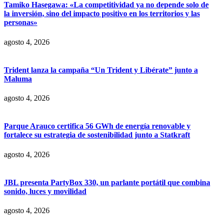
Tamiko Hasegawa: «La competitividad ya no depende solo de
la inversión, sino del impacto positivo en los territorios y las
personas»
agosto 4, 2026
Trident lanza la campaña “Un Trident y Libérate” junto a
Maluma
agosto 4, 2026
Parque Arauco certifica 56 GWh de energía renovable y
fortalece su estrategia de sostenibilidad junto a Statkraft
agosto 4, 2026
JBL presenta PartyBox 330, un parlante portátil que combina
sonido, luces y movilidad
agosto 4, 2026