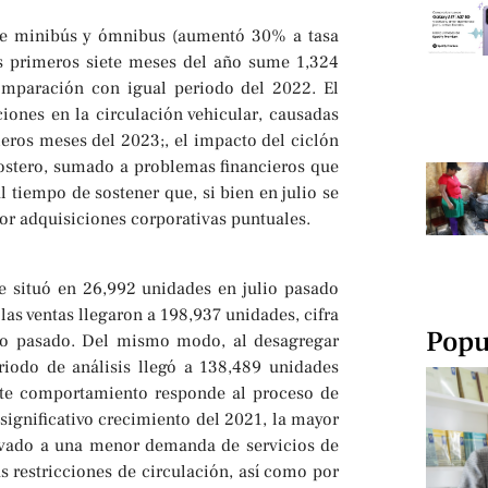
 de minibús y ómnibus (aumentó 30% a tasa
los primeros siete meses del año sume 1,324
mparación con igual periodo del 2022. El
iones en la circulación vehicular, causadas
meros meses del 2023;, el impacto del ciclón
ostero, sumado a problemas financieros que
l tiempo de sostener que, si bien en julio se
por adquisiciones corporativas puntuales.
e situó en 26,992 unidades en julio pasado
 las ventas llegaron a 198,937 unidades, cifra
Popu
ño pasado. Del mismo modo, al desagregar
riodo de análisis llegó a 138,489 unidades
Este comportamiento responde al proceso de
significativo crecimiento del 2021, la mayor
levado a una menor demanda de servicios de
as restricciones de circulación, así como por