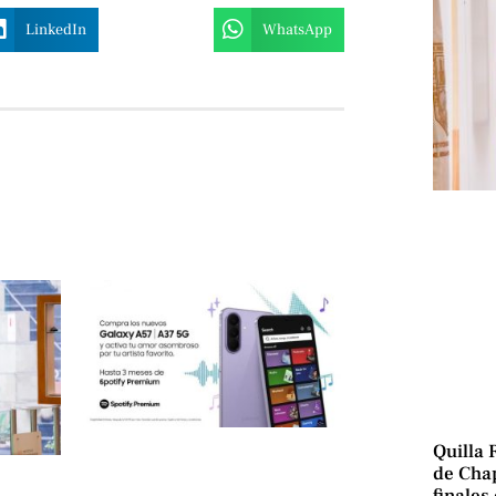
LinkedIn
WhatsApp
Quilla 
de Chap
finales