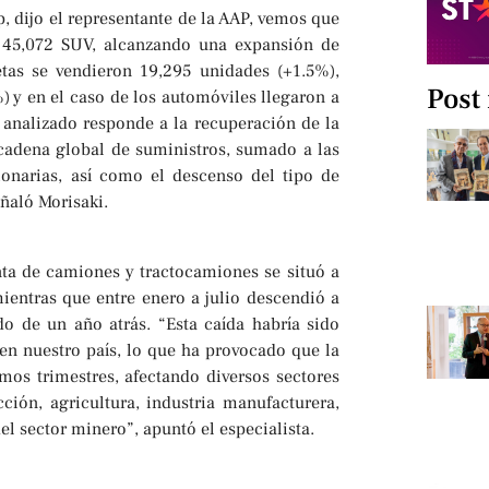
p, dijo el representante de la AAP, vemos que
n 45,072 SUV, alcanzando una expansión de
etas se vendieron 19,295 unidades (+1.5%),
Post
 y en el caso de los automóviles llegaron a
analizado responde a la recuperación de la
 cadena global de suministros, sumado a las
onarias, así como el descenso del tipo de
eñaló Morisaki.
nta de camiones y tractocamiones se situó a
ientras que entre enero a julio descendió a
o de un año atrás. “Esta caída habría sido
en nuestro país, lo que ha provocado que la
imos trimestres, afectando diversos sectores
ón, agricultura, industria manufacturera,
l sector minero”, apuntó el especialista.