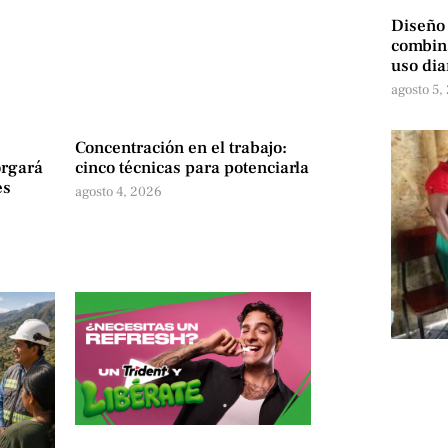
Diseño
combina
uso dia
agosto 5,
Concentración en el trabajo:
orgará
cinco técnicas para potenciarla
es
agosto 4, 2026