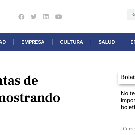
AD
EMPRESA
CULTURA
SALUD
E
ntas de
Bolet
 mostrando
No te
impor
bolet