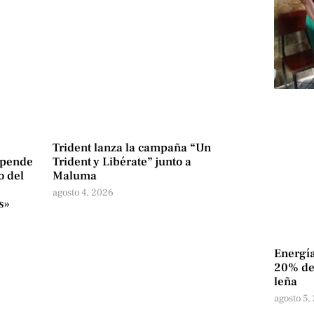
Trident lanza la campaña “Un
epende
Trident y Libérate” junto a
o del
Maluma
agosto 4, 2026
s»
Energía
20% de 
leña
agosto 5,