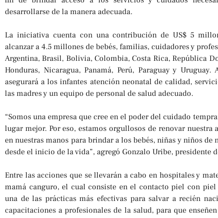
fin de brindar acceso a los servicios y cuidados neces
desarrollarse de la manera adecuada.
La iniciativa cuenta con una contribución de US$ 5 millo
alcanzar a 4.5 millones de bebés, familias, cuidadores y profes
Argentina, Brasil, Bolivia, Colombia, Costa Rica, República 
Honduras, Nicaragua, Panamá, Perú, Paraguay y Uruguay. A 
asegurará a los infantes atención neonatal de calidad, servi
las madres y un equipo de personal de salud adecuado.
“Somos una empresa que cree en el poder del cuidado tempra
lugar mejor. Por eso, estamos orgullosos de renovar nuestra 
en nuestras manos para brindar a los bebés, niñas y niños de 
desde el inicio de la vida”, agregó Gonzalo Uribe, presidente 
Entre las acciones que se llevarán a cabo en hospitales y ma
mamá canguro, el cual consiste en el contacto piel con piel
una de las prácticas más efectivas para salvar a recién nac
capacitaciones a profesionales de la salud, para que enseñe