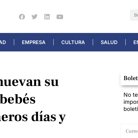
AD
EMPRESA
CULTURA
SALUD
E
nuevan su
Bolet
 bebés
No te
impor
bolet
eros días y