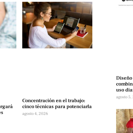
Diseño
combina
uso dia
agosto 5,
Concentración en el trabajo:
orgará
cinco técnicas para potenciarla
es
agosto 4, 2026