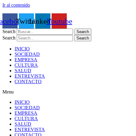
Ir al contenido
acebook
Twitter
Linkedin
Youtube
Search
Search
Search
Search
INICIO
SOCIEDAD
EMPRESA
CULTURA
SALUD
ENTREVISTA
CONTACTO
Menu
INICIO
SOCIEDAD
EMPRESA
CULTURA
SALUD
ENTREVISTA
CONTACTO