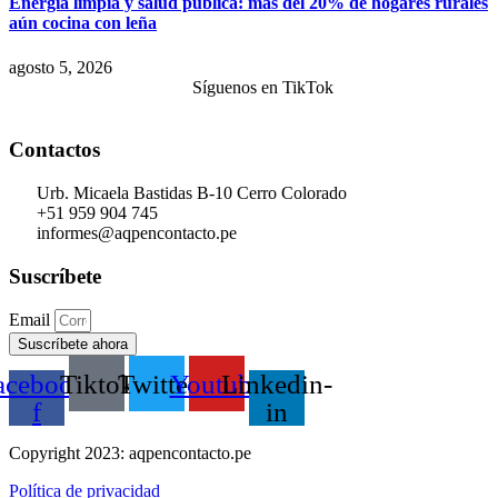
Energía limpia y salud pública: más del 20% de hogares rurales
aún cocina con leña
agosto 5, 2026
Síguenos en TikTok
Contactos
Urb. Micaela Bastidas B-10 Cerro Colorado
+51 959 904 745
informes@aqpencontacto.pe
Suscríbete
Email
Suscríbete ahora
acebook-
Tiktok
Twitter
Youtube
Linkedin-
f
in
Copyright 2023: aqpencontacto.pe
Política de privacidad