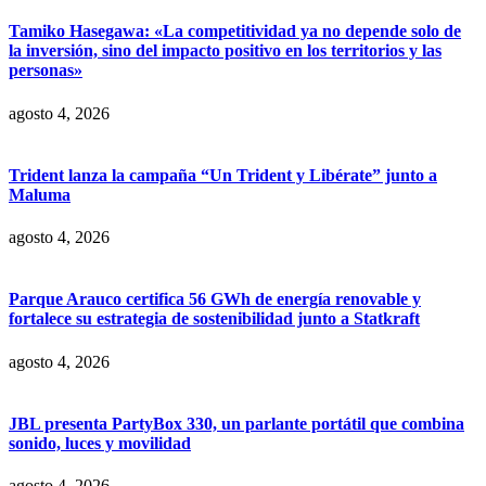
Tamiko Hasegawa: «La competitividad ya no depende solo de
la inversión, sino del impacto positivo en los territorios y las
personas»
agosto 4, 2026
Trident lanza la campaña “Un Trident y Libérate” junto a
Maluma
agosto 4, 2026
Parque Arauco certifica 56 GWh de energía renovable y
fortalece su estrategia de sostenibilidad junto a Statkraft
agosto 4, 2026
JBL presenta PartyBox 330, un parlante portátil que combina
sonido, luces y movilidad
agosto 4, 2026