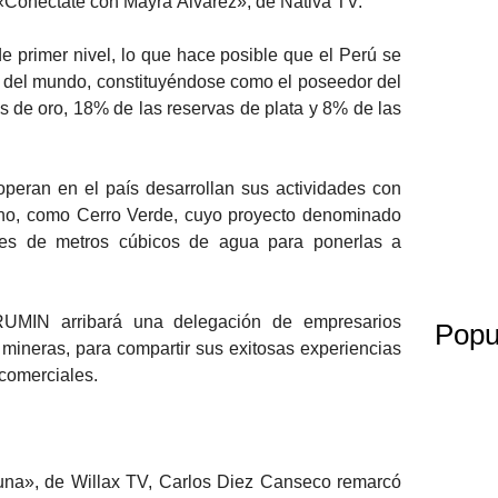
«Conéctate con Mayra Álvarez», de Nativa TV.
de primer nivel, lo que hace posible que el Perú se
os del mundo, constituyéndose como el poseedor del
s de oro, 18% de las reservas de plata y 8% de las
peran en el país desarrollan sus actividades con
orno, como Cerro Verde, cuyo proyecto denominado
ones de metros cúbicos de agua para ponerlas a
RUMIN arribará una delegación de empresarios
Popu
mineras, para compartir sus exitosas experiencias
 comerciales.
una», de Willax TV, Carlos Diez Canseco remarcó