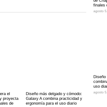
de Chap
finales
agosto 5
Diseño
combina
uso dia
agosto 5
era el
Diseño más delgado y cómodo:
y proyecta
Galaxy A combina practicidad y
nales de
ergonomía para el uso diario