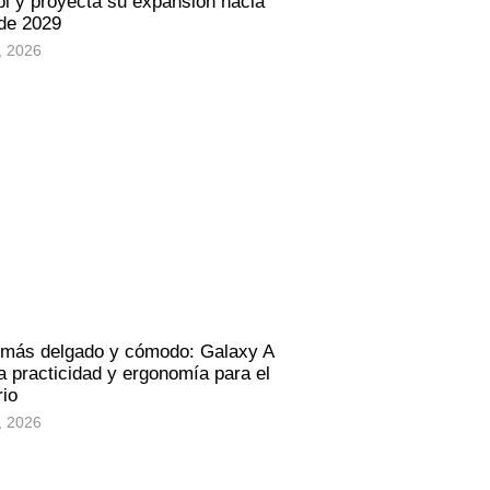
i y proyecta su expansión hacia
 de 2029
, 2026
 más delgado y cómodo: Galaxy A
 practicidad y ergonomía para el
rio
, 2026