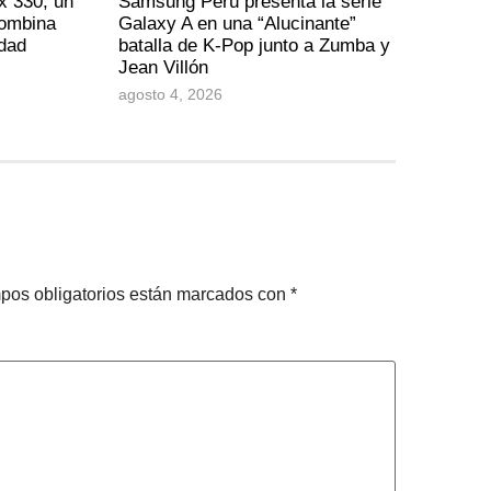
x 330, un
Samsung Perú presenta la serie
combina
Galaxy A en una “Alucinante”
idad
batalla de K-Pop junto a Zumba y
Jean Villón
agosto 4, 2026
pos obligatorios están marcados con
*