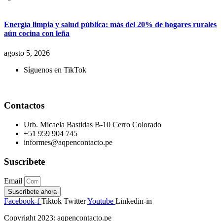
Energía limpia y salud pública: más del 20% de hogares rurales
aún cocina con leña
agosto 5, 2026
Síguenos en TikTok
Contactos
Urb. Micaela Bastidas B-10 Cerro Colorado
+51 959 904 745
informes@aqpencontacto.pe
Suscríbete
Email
Suscríbete ahora
Facebook-f
Tiktok
Twitter
Youtube
Linkedin-in
Copyright 2023: aqpencontacto.pe