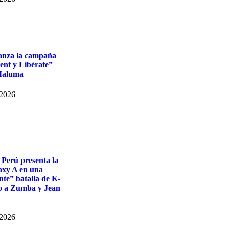
lanza la campaña
ent y Libérate”
Maluma
 2026
Perú presenta la
axy A en una
te” batalla de K-
o a Zumba y Jean
 2026