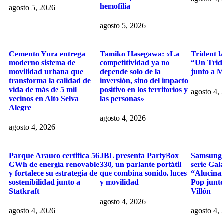
hemofilia
agosto 5, 2026
agosto 5, 2026
Cemento Yura entrega
Tamiko Hasegawa: «La
Trident 
moderno sistema de
competitividad ya no
“Un Trid
movilidad urbana que
depende solo de la
junto a 
transforma la calidad de
inversión, sino del impacto
vida de más de 5 mil
positivo en los territorios y
agosto 4,
vecinos en Alto Selva
las personas»
Alegre
agosto 4, 2026
agosto 4, 2026
Parque Arauco certifica 56
JBL presenta PartyBox
Samsung 
GWh de energía renovable
330, un parlante portátil
serie Gal
y fortalece su estrategia de
que combina sonido, luces
“Alucinan
sostenibilidad junto a
y movilidad
Pop junt
Statkraft
Villón
agosto 4, 2026
agosto 4, 2026
agosto 4,