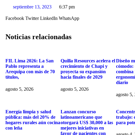
septiembre 13, 2023
6:37 pm
Facebook
Twitter
LinkedIn
WhatsApp
Noticias relacionadas
FIL Lima 2026: La San
Quilla Resources acelera el
Diseño m
Pablo representa a
crecimiento de Chapi y
cómodo: 
Arequipa con más de 70
proyecta su expansión
combina 
títulos,
hacia finales de 2029
ergonomí
diario
agosto 5, 2026
agosto 5, 2026
agosto 5,
Energía limpia y salud
Lanzan concurso
Concentr
pública: más del 20% de
latinoamericano que
trabajo: 
hogares rurales aún cocina
otorgará US$ 30,000 a las
para pote
con leña
mejores iniciativas en
favor de pacientes con
agosto 4,