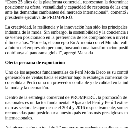
“Estos 25 años de la plataforma comercial, representan la determinac
posicionar su oferta, versatilidad y capacidad de respuesta de las em
ante las demandas cambiantes del mercado internacional”, comentó
presidente ejecutiva de PROMPERÚ.
La creatividad, la resiliencia y la innovación han sido los principale
industria de la moda. Sin embargo, la sostenibilidad y la conciencia 
se vienen posicionado en la preferencia de los compradores a nivel 
últimos años. “Por ello, el concepto En Armonía con el Mundo reaf
a futuro del empresario peruano, buscando una transformación positi
contribuya al panorama global”, agregó Matsuda.
Oferta peruana de exportación
Uno de los aspectos fundamentales de Perú Moda Deco es su contrib
generación de ventas hacia el exterior bajo la estrategia comercial de
consolida a Perú como un proveedor confiable y de calidad en la ind
la moda y la decoración.
Dentro de la estrategia comercial de PROMPERÚ, la promoción de l
nacionales es un factor fundamental. Alpaca del Perú y Perú Textiles
marcas sectoriales que desde el 2014 y 2016 respectivamente, son 
reconocidas para posicionar a nuestro país en los más prestigiosos 
internacionales.
Asimismo, serán un total de 57 empresas procedentes de diversas re