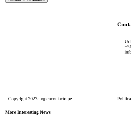
Conta
Urb
+5
inf
Copyright 2023: aqpencontacto.pe
Polític
More Interesting News