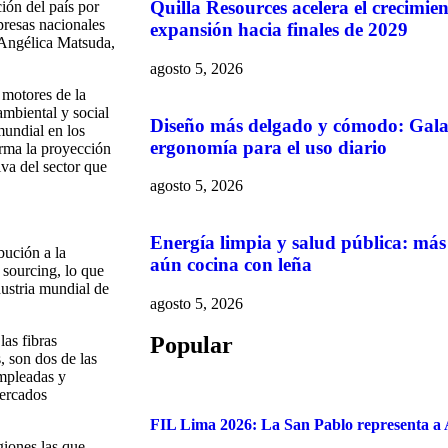
Quilla Resources acelera el crecimie
ión del país por
presas nacionales
expansión hacia finales de 2029
 Angélica Matsuda,
agosto 5, 2026
s motores de la
ambiental y social
Diseño más delgado y cómodo: Gala
mundial en los
ergonomía para el uso diario
irma la proyección
va del sector que
agosto 5, 2026
Energía limpia y salud pública: más
ución a la
aún cocina con leña
 sourcing, lo que
ustria mundial de
agosto 5, 2026
Popular
as fibras
, son dos de las
empleadas y
mercados
FIL Lima 2026: La San Pablo representa a A
giones las que