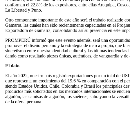
conforman el 22.8% de los expositores, entre ellas Arequipa, Cusco
La Libertad y Puno.
Otro componente importante de este año será el trabajo realizado c
Gamarra, las cuales han sido recientemente capacitadas en el Progr
Exportadora de Gamarra, consolidando así su presencia en este impo
PROMPERÚ informó que este evento además, será una oportunidad
promover el diseño peruano y la estrategia de marca propia, que busc
sincretismo entre nuestra identidad cultural y las últimas tendencias 
dando como resultado piezas únicas, auténticas, de vanguardia y de a
El dato
El año 2022, nuestro país registró exportaciones por un total de US
que representa un crecimiento del 19,6 % en comparación con el peri
siendo Estados Unidos, Chile, Colombia y Brasil los principales dest
productos más solicitados en los mercados internacionales se encuentr
algodón, las camisas de algodón, los suéteres, subrayando la versatili
de la oferta peruana.