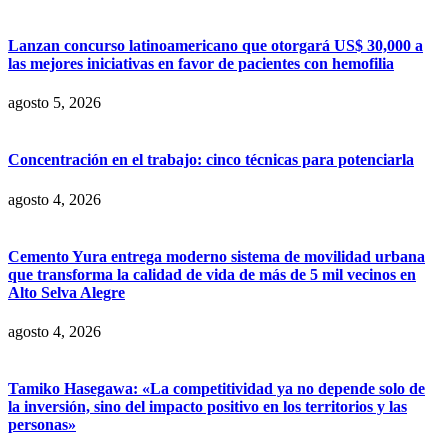
Lanzan concurso latinoamericano que otorgará US$ 30,000 a
las mejores iniciativas en favor de pacientes con hemofilia
agosto 5, 2026
Concentración en el trabajo: cinco técnicas para potenciarla
agosto 4, 2026
Cemento Yura entrega moderno sistema de movilidad urbana
que transforma la calidad de vida de más de 5 mil vecinos en
Alto Selva Alegre
agosto 4, 2026
Tamiko Hasegawa: «La competitividad ya no depende solo de
la inversión, sino del impacto positivo en los territorios y las
personas»