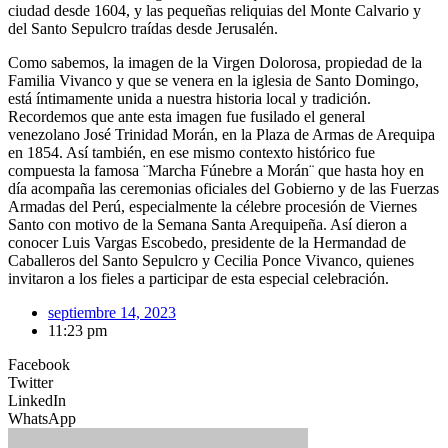
ciudad desde 1604, y las pequeñas reliquias del Monte Calvario y
del Santo Sepulcro traídas desde Jerusalén.
Como sabemos, la imagen de la Virgen Dolorosa, propiedad de la
Familia Vivanco y que se venera en la iglesia de Santo Domingo,
está íntimamente unida a nuestra historia local y tradición.
Recordemos que ante esta imagen fue fusilado el general
venezolano José Trinidad Morán, en la Plaza de Armas de Arequipa
en 1854. Así también, en ese mismo contexto histórico fue
compuesta la famosa ¨Marcha Fúnebre a Morán¨ que hasta hoy en
día acompaña las ceremonias oficiales del Gobierno y de las Fuerzas
Armadas del Perú, especialmente la célebre procesión de Viernes
Santo con motivo de la Semana Santa Arequipeña. Así dieron a
conocer Luis Vargas Escobedo, presidente de la Hermandad de
Caballeros del Santo Sepulcro y Cecilia Ponce Vivanco, quienes
invitaron a los fieles a participar de esta especial celebración.
septiembre 14, 2023
11:23 pm
Facebook
Twitter
LinkedIn
WhatsApp