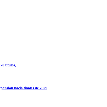
0 títulos,
xpansión hacia finales de 2029