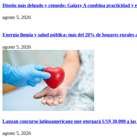
Diseño más delgado y cómodo: Galaxy A combina practicidad y e
agosto 5, 2026
Energía limpia y salud pública: más del 20% de hogares rurales 
agosto 5, 2026
Lanzan concurso latinoamericano que otorgará US$ 30,000 a las m
agosto 5, 2026