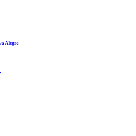
va Alegre
»