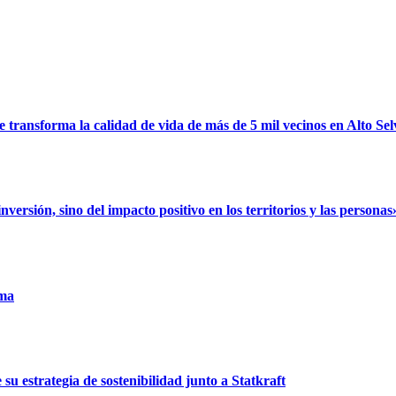
ransforma la calidad de vida de más de 5 mil vecinos en Alto Sel
rsión, sino del impacto positivo en los territorios y las personas
uma
u estrategia de sostenibilidad junto a Statkraft