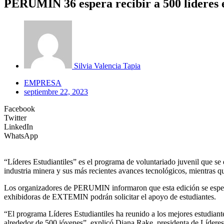
PERUMIN 36 espera recibir a 500 líderes e
Silvia Valencia Tapia
EMPRESA
septiembre 22, 2023
Facebook
Twitter
LinkedIn
WhatsApp
“Líderes Estudiantiles” es el programa de voluntariado juvenil que s
industria minera y sus más recientes avances tecnológicos, mientras
Los organizadores de PERUMIN informaron que esta edición se espera l
exhibidoras de EXTEMIN podrán solicitar el apoyo de estudiantes.
“El programa Líderes Estudiantiles ha reunido a los mejores estudiant
alrededor de 500 jóvenes”, explicó Diana Rake, presidenta de Líderes 