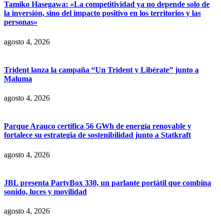
Tamiko Hasegawa: «La competitividad ya no depende solo de
la inversión, sino del impacto positivo en los territorios y las
personas»
agosto 4, 2026
Trident lanza la campaña “Un Trident y Libérate” junto a
Maluma
agosto 4, 2026
Parque Arauco certifica 56 GWh de energía renovable y
fortalece su estrategia de sostenibilidad junto a Statkraft
agosto 4, 2026
JBL presenta PartyBox 330, un parlante portátil que combina
sonido, luces y movilidad
agosto 4, 2026