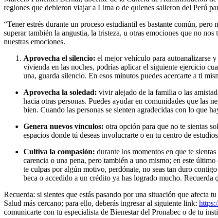
regiones que debieron viajar a Lima o de quienes salieron del Perú para
“Tener estrés durante un proceso estudiantil es bastante común, pero
superar también la angustia, la tristeza, u otras emociones que no nos 
nuestras emociones.
Aprovecha el silencio:
el mejor vehículo para autoanalizarse y c
vivienda en las noches, podrías aplicar el siguiente ejercicio c
una, guarda silencio. En esos minutos puedes acercarte a ti mi
Aprovecha la soledad:
vivir alejado de la familia o las amist
hacia otras personas. Puedes ayudar en comunidades que las neces
bien. Cuando las personas se sienten agradecidas con lo que hay 
Genera nuevos vínculos:
otra opción para que no te sientas s
espacios donde tú deseas involucrarte o en tu centro de estudios
Cultiva la compasión:
durante los momentos en que te sientas 
carencia o una pena, pero también a uno mismo; en este último c
te culpas por algún motivo, perdónate, no seas tan duro contigo
beca o accedido a un crédito ya has logrado mucho. Recuerda q
Recuerda: si sientes que estás pasando por una situación que afecta 
Salud más cercano; para ello, deberás ingresar al siguiente link:
https
comunicarte con tu especialista de Bienestar del Pronabec o de tu inst