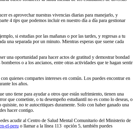
cer es aprovechar nuestras vivencias diarias para manejarlo, y
mparte 4
tips
que podemos incluir en nuestro día a día para gestionar
jemplo, si estudias por las mañanas o por las tardes, y regresas a tu
r, cada una separada por un minuto. Mientras esperas que suene cada
de ser una oportunidad para hacer actos de gratitud y demostrar bondad
 bomberos o a los ancianos, entre otras actividades que te hagan sentir
os con quienes compartes intereses en común. Los puedes encontrar en
urante los años.
e uno tiene para ayudar a otros que están sufrimiento, tienen una
rror que cometiste, o tu desempeño estudiantil no es como lo deseas, o
mo quisiste, no te autocritiques duramente. Solo con haber ganado una
des hacer contigo.
uedes acudir al Centro de Salud Mental Comunitario del Ministerio de
en-el-peru
o llamar a la línea 113 opción 5, también puedes