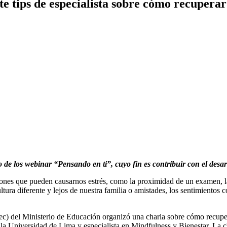
 tips de especialista sobre cómo recuperar 
o de los webinar “Pensando en ti”, cuyo fin es contribuir con el desa
es que pueden causarnos estrés, como la proximidad de un examen, la pr
ura diferente y lejos de nuestra familia o amistades, los sentimientos co
c) del Ministerio de Educación organizó una charla sobre cómo recuper
a Universidad de Lima y especialista en Mindfulness y Bienestar. La cha