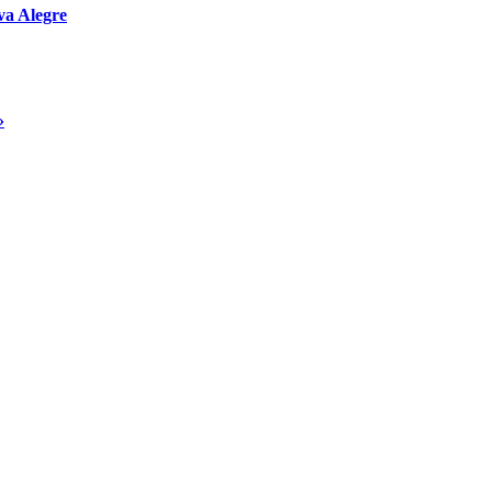
va Alegre
»