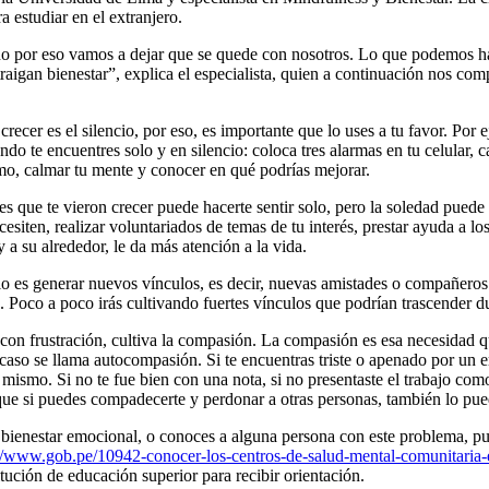
 estudiar en el extranjero.
 no por eso vamos a dejar que se quede con nosotros. Lo que podemos ha
traigan bienestar”, explica el especialista, quien a continuación nos co
recer es el silencio, por eso, es importante que lo uses a tu favor. Por e
uando te encuentres solo y en silencio: coloca tres alarmas en tu celula
smo, calmar tu mente y conocer en qué podrías mejorar.
ades que te vieron crecer puede hacerte sentir solo, pero la soledad pue
iten, realizar voluntariados de temas de tu interés, prestar ayuda a los
a su alrededor, le da más atención a la vida.
olo es generar nuevos vínculos, es decir, nuevas amistades o compañer
. Poco a poco irás cultivando fuertes vínculos que podrían trascender d
con frustración, cultiva la compasión. La compasión es esa necesidad qu
aso se llama autocompasión. Si te encuentras triste o apenado por un e
 mismo. Si no te fue bien con una nota, si no presentaste el trabajo co
ue si puedes compadecerte y perdonar a otras personas, también lo pue
tu bienestar emocional, o conoces a alguna persona con este problema, p
://www.gob.pe/10942-conocer-los-centros-de-salud-mental-comunitaria-
itución de educación superior para recibir orientación.