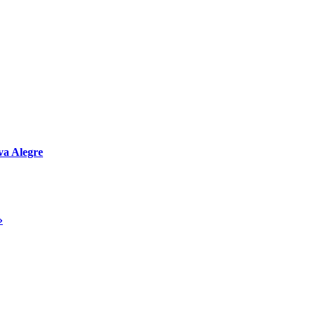
va Alegre
»