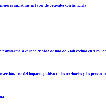
ejores iniciativas en favor de pacientes con hemofilia
ransforma la calidad de vida de más de 5 mil vecinos en Alto Sel
rsión, sino del impacto positivo en los territorios y las personas
uma