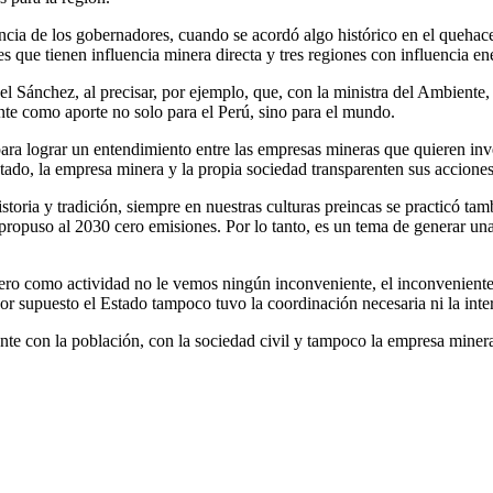
 de los gobernadores, cuando se acordó algo histórico en el quehacer
es que tienen influencia minera directa y tres regiones con influencia en
l Sánchez, al precisar, por ejemplo, que, con la ministra del Ambiente, 
e como aporte no solo para el Perú, sino para el mundo.
 para lograr un entendimiento entre las empresas mineras que quieren inv
stado, la empresa minera y la propia sociedad transparenten sus acciones
toria y tradición, siempre en nuestras culturas preincas se practicó tam
propuso al 2030 cero emisiones. Por lo tanto, es un tema de generar u
pero como actividad no le vemos ningún inconveniente, el inconveniente
y por supuesto el Estado tampoco tuvo la coordinación necesaria ni la int
te con la población, con la sociedad civil y tampoco la empresa miner