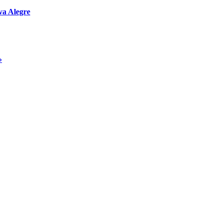
va Alegre
»