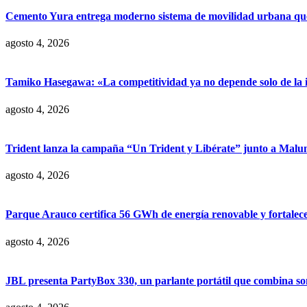
Cemento Yura entrega moderno sistema de movilidad urbana que t
agosto 4, 2026
Tamiko Hasegawa: «La competitividad ya no depende solo de la inve
agosto 4, 2026
Trident lanza la campaña “Un Trident y Libérate” junto a Mal
agosto 4, 2026
Parque Arauco certifica 56 GWh de energía renovable y fortalece s
agosto 4, 2026
JBL presenta PartyBox 330, un parlante portátil que combina son