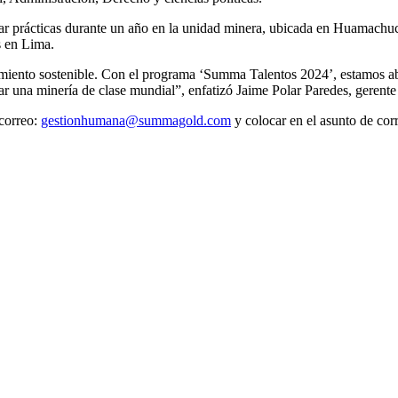
zar prácticas durante un año en la unidad minera, ubicada en Huamachuc
s en Lima.
miento sostenible. Con el programa ‘Summa Talentos 2024’, estamos ab
ar una minería de clase mundial”, enfatizó Jaime Polar Paredes, geren
 correo:
gestionhumana@summagold.com
y colocar en el asunto de cor