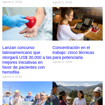
agosto 5, 2026
agosto 5, 2026
Lanzan concurso
Concentración en el
latinoamericano que
trabajo: cinco técnicas
otorgará US$ 30,000 a las
para potenciarla
mejores iniciativas en
agosto 4, 2026
favor de pacientes con
hemofilia
agosto 5, 2026