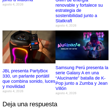
agosto 4, 2026
renovable y fortalece su
estrategia de
sostenibilidad junto a
Statkraft
agosto 4, 2026
Samsung Perú presenta la
JBL presenta PartyBox
serie Galaxy A en una
330, un parlante portátil
“Alucinante” batalla de K-
que combina sonido, luces
Pop junto a Zumba y Jean
y movilidad
Villón
agosto 4, 2026
agosto 4, 2026
Deja una respuesta