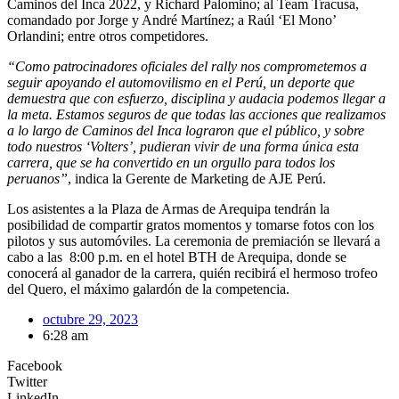
Caminos del Inca 2022, y Richard Palomino; al Team Tracusa,
comandado por Jorge y André Martínez; a Raúl ‘El Mono’
Orlandini; entre otros competidores.
“Como patrocinadores oficiales del rally nos comprometemos a
seguir apoyando el automovilismo en el Perú, un deporte que
demuestra que con esfuerzo, disciplina y audacia podemos llegar a
la meta. Estamos seguros de que todas las acciones que realizamos
a lo largo de Caminos del Inca lograron que el público, y sobre
todo nuestros ‘Volters’, pudieran vivir de una forma única esta
carrera, que se ha convertido en un orgullo para todos los
peruanos”
, indica la Gerente de Marketing de AJE Perú.
Los asistentes a la Plaza de Armas de Arequipa tendrán la
posibilidad de compartir gratos momentos y tomarse fotos con los
pilotos y sus automóviles. La ceremonia de premiación se llevará a
cabo a las 8:00 p.m. en el hotel BTH de Arequipa, donde se
conocerá al ganador de la carrera, quién recibirá el hermoso trofeo
del Quero, el máximo galardón de la competencia.
octubre 29, 2023
6:28 am
Facebook
Twitter
LinkedIn