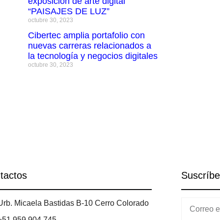
exposición de arte digital
“PAISAJES DE LUZ”
octubre 30, 2023
Cibertec amplia portafolio con
nuevas carreras relacionados a
la tecnología y negocios digitales
octubre 30, 2023
tactos
Suscríbe
Urb. Micaela Bastidas B-10 Cerro Colorado
+51 959 904 745