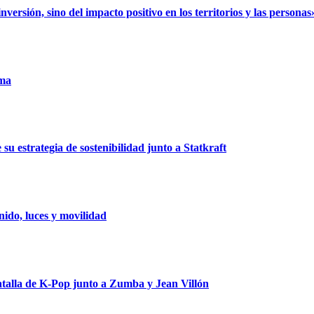
rsión, sino del impacto positivo en los territorios y las personas
uma
u estrategia de sostenibilidad junto a Statkraft
ido, luces y movilidad
talla de K-Pop junto a Zumba y Jean Villón