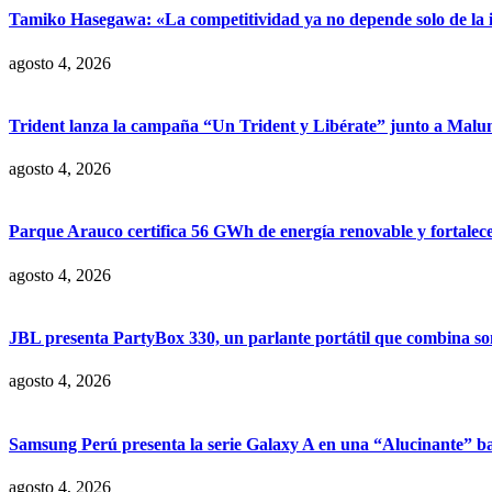
Tamiko Hasegawa: «La competitividad ya no depende solo de la inve
agosto 4, 2026
Trident lanza la campaña “Un Trident y Libérate” junto a Mal
agosto 4, 2026
Parque Arauco certifica 56 GWh de energía renovable y fortalece s
agosto 4, 2026
JBL presenta PartyBox 330, un parlante portátil que combina son
agosto 4, 2026
Samsung Perú presenta la serie Galaxy A en una “Alucinante” ba
agosto 4, 2026