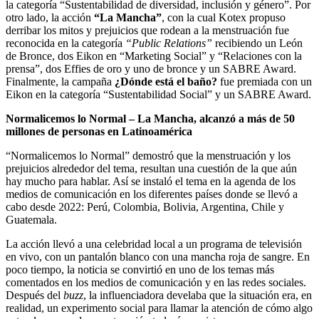
la categoría “Sustentabilidad de diversidad, inclusión y género”. Por
otro lado, la acción
“La Mancha”
, con la cual Kotex propuso
derribar los mitos y prejuicios que rodean a la menstruación fue
reconocida en la categoría
“Public Relations”
recibiendo un León
de Bronce, dos Eikon en “Marketing Social” y “Relaciones con la
prensa”, dos Effies de oro y uno de bronce y un SABRE Award.
Finalmente, la campaña
¿Dónde está el baño?
fue premiada con un
Eikon en la categoría “Sustentabilidad Social” y un SABRE Award.
Normalicemos lo Normal – La Mancha, alcanzó a más de 50
millones de personas en Latinoamérica
“Normalicemos lo Normal” demostró que la menstruación y los
prejuicios alrededor del tema, resultan una cuestión de la que aún
hay mucho para hablar. Así se instaló el tema en la agenda de los
medios de comunicación en los diferentes países donde se llevó a
cabo desde 2022: Perú, Colombia, Bolivia, Argentina, Chile y
Guatemala.
La acción llevó a una celebridad local a un programa de televisión
en vivo, con un pantalón blanco con una mancha roja de sangre. En
poco tiempo, la noticia se convirtió en uno de los temas más
comentados en los medios de comunicación y en las redes sociales.
Después del
buzz
, la influenciadora develaba que la situación era, en
realidad, un experimento social para llamar la atención de cómo algo