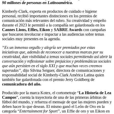
90 millones de personas en Latinoamérica.
Kimberly-Clark, experta en productos de cuidado e higiene
personal, recibió importantes distinciones en los premios de
comunicación más relevantes del rubro. Su creatividad y empeño
durante el 2023 le permitió a la compañía ser galardonada en los
Cannes Lions, Effies, Eikon
y
SABRE Awards
con campañas
que buscaron involucrar e impactar a las audiencias sobre temas
sociales muy presentes en la agenda.
“Es un inmenso orgullo y alegría ser premiados por estas
iniciativas que, además de reconocer a nuestras marcas por su
creatividad, dan visibilidad a temas sociales permitiendo así abrir la
conversación y reflexionar sobre prejuicios y problemáticas sociales
que aún persisten en el siglo XXI y que muchas veces creemos
superadas”,
dijo Silvina Seiguer, directora de comunicaciones y
responsabilidad social de Kimberly-Clark América Latina quien
también fue galardonada con el premio Jerry Goldberg de
comunicadora del año.
Producido por la marca Kotex, el cortometraje “
La Historia de Lea
Campos
”, cuenta la trayectoria de una de las primeras árbitras de
fútbol del mundo, y refuerza el mensaje de que las mujeres pueden y
deben hacer lo que desean. El mismo ganó el León de Oro en la
categoría “
Entertainment for Sport”
, un Effie de oro y un Eikon en