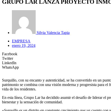
GRUPO LAR LANZA PROYECTO INMOB
Silvia Valencia Tapia
EMPRESA
enero 19, 2024
Facebook
Twitter
LinkedIn
WhatsApp
Surquillo, con su encanto y autenticidad, se ha convertido en un punto
patrimonio se combina con una visión moderna y progresista para el fu
vida de los residentes.
En esta línea, Grupo Lar ha decidido asumir el desafío de liderar el p
bienestar y la sensación de comunidad.
«
Surquillo es un distrito en constante crecimiento que ya cuenta con