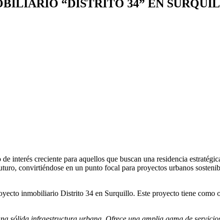
ILIARIO “DISTRITO 34” EN SURQUI
 de interés creciente para aquellos que buscan una residencia estratégi
turo, convirtiéndose en un punto focal para proyectos urbanos sostenibl
royecto inmobiliario Distrito 34 en Surquillo. Este proyecto tiene como o
 una sólida infraestructura urbana. Ofrece una amplia gama de servicio