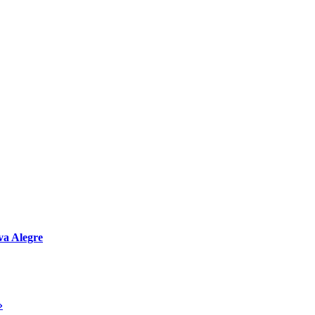
va Alegre
»