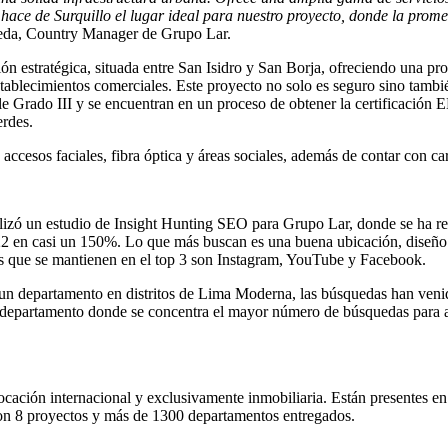
ce de Surquillo el lugar ideal para nuestro proyecto, donde la prome
ñeda, Country Manager de Grupo Lar.
ión estratégica, situada entre San Isidro y San Borja, ofreciendo una p
tablecimientos comerciales. Este proyecto no solo es seguro sino tambié
e Grado III y se encuentran en un proceso de obtener la certificación
erdes.
accesos faciales, fibra óptica y áreas sociales, además de contar con ca
alizó un estudio de Insight Hunting SEO para Grupo Lar, donde se ha r
22 en casi un 150%. Lo que más buscan es una buena ubicación, diseño
es que se mantienen en el top 3 son Instagram, YouTube y Facebook.
r un departamento en distritos de Lima Moderna, las búsquedas han venid
 departamento donde se concentra el mayor número de búsquedas para al
ación internacional y exclusivamente inmobiliaria. Están presentes en 5
con 8 proyectos y más de 1300 departamentos entregados.