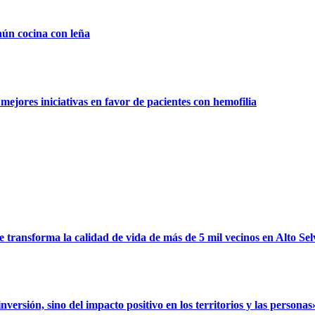
aún cocina con leña
ejores iniciativas en favor de pacientes con hemofilia
ransforma la calidad de vida de más de 5 mil vecinos en Alto Sel
rsión, sino del impacto positivo en los territorios y las personas