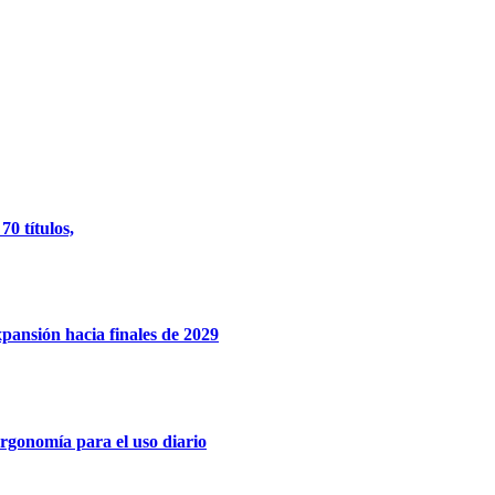
0 títulos,
xpansión hacia finales de 2029
rgonomía para el uso diario