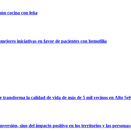
aún cocina con leña
ejores iniciativas en favor de pacientes con hemofilia
ransforma la calidad de vida de más de 5 mil vecinos en Alto Sel
rsión, sino del impacto positivo en los territorios y las personas