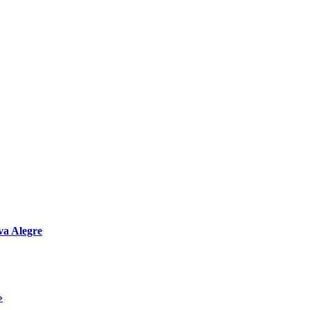
va Alegre
»