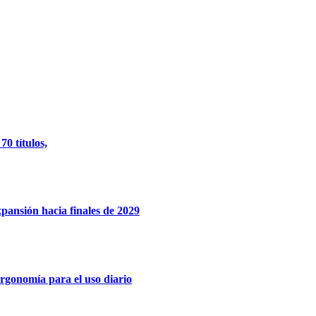
0 títulos,
xpansión hacia finales de 2029
rgonomía para el uso diario