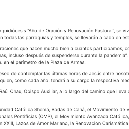
uidiócesis “Año de Oración y Renovación Pastoral”, se vivi
 en todas las parroquias y templos, se llevarán a cabo en es
lebraciones que hacen mucho bien a cuantos participamos, 
s, incluso después de suspenderse durante la pandemia”, m
. en el perímetro de la Plaza de Armas.
seo de contemplar las últimas horas de Jesús entre nosotro
uien, como cada año, tendrá a su cargo la respectiva medi
aúl Chau, Obispo Auxiliar, a lo largo del camino que lleva 
unidad Católica Shemá, Bodas de Caná, el Movimiento de Vi
ionales Pontificias (OMP), el Movimiento Avanzada Católica
an XXIII, Lazos de Amor Mariano, la Renovación Carismátic