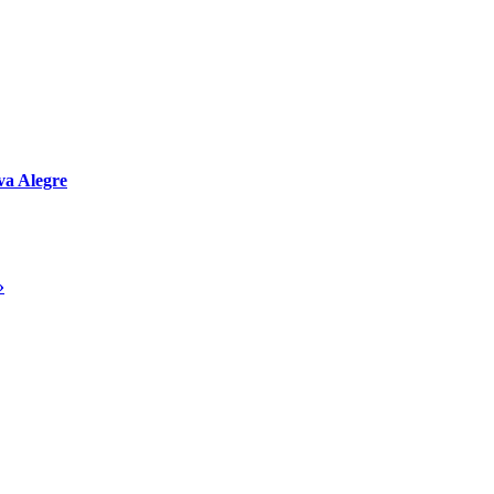
va Alegre
»