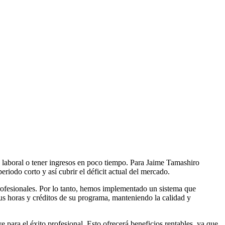
o laboral o tener ingresos en poco tiempo. Para Jaime Tamashiro
riodo corto y así cubrir el déficit actual del mercado.
profesionales. Por lo tanto, hemos implementado un sistema que
sus horas y créditos de su programa, manteniendo la calidad y
 para el éxito profesional. Esto ofrecerá beneficios rentables, ya que