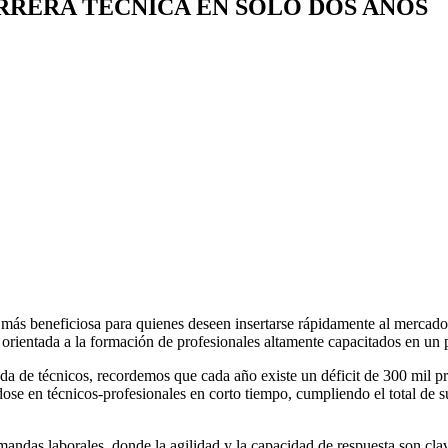
RRERA TÉCNICA EN SOLO DOS AÑOS
n más beneficiosa para quienes deseen insertarse rápidamente al mercad
 orientada a la formación de profesionales altamente capacitados en un pe
nda de técnicos, recordemos que cada año existe un déficit de 300 mil 
dose en técnicos-profesionales en corto tiempo, cumpliendo el total de 
ndas laborales, donde la agilidad y la capacidad de respuesta son clave