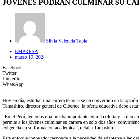
JÓVENES PODRÁN CULMINAR SU CA
Silvia Valencia Tapia
EMPRESA
marzo 19, 2024
Facebook
Twitter
LinkedIn
WhatsApp
Hoy en día, estudiar una carrera técnica se ha convertido en la opció
Tamashiro, director general de Cibertec, la oferta educativa debe estar
“En el Perú, tenemos una brecha importante entre la oferta y la dema
permite a los jóvenes culminar su carrera en solo dos años, convirtién
exigencia en su formación académica”, detalla Tamashiro.
Este enfoque innovador responde a la necesidad de adaptarse a las dema