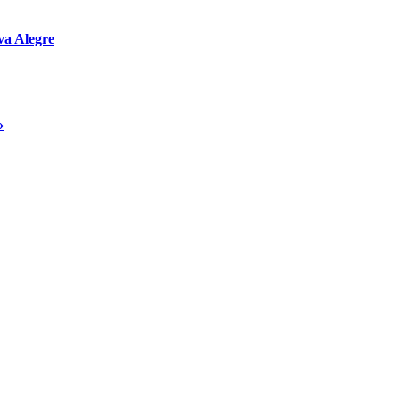
va Alegre
»