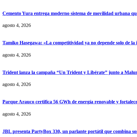
Cemento Yura entrega moderno sistema de movilidad urbana que t
agosto 4, 2026
Tamiko Hasegawa: «La competitividad ya no depende solo de la inve
agosto 4, 2026
Trident lanza la campaña “Un Trident y Libérate” junto a Mal
agosto 4, 2026
Parque Arauco certifica 56 GWh de energía renovable y fortalece s
agosto 4, 2026
JBL presenta PartyBox 330, un parlante portátil que combina son