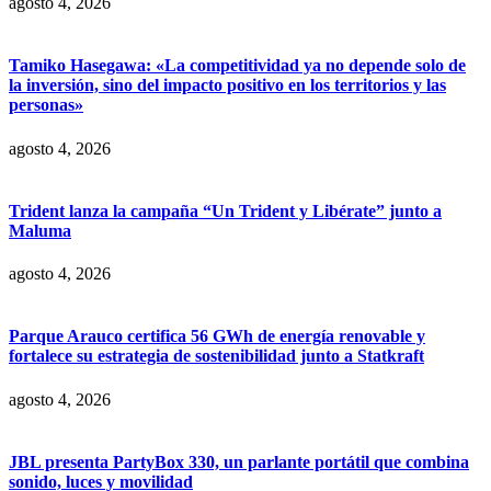
agosto 4, 2026
Tamiko Hasegawa: «La competitividad ya no depende solo de
la inversión, sino del impacto positivo en los territorios y las
personas»
agosto 4, 2026
Trident lanza la campaña “Un Trident y Libérate” junto a
Maluma
agosto 4, 2026
Parque Arauco certifica 56 GWh de energía renovable y
fortalece su estrategia de sostenibilidad junto a Statkraft
agosto 4, 2026
JBL presenta PartyBox 330, un parlante portátil que combina
sonido, luces y movilidad