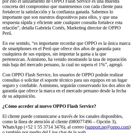
por ello el lanzamiento de OPPO Flash Service es una muestra
concreta del compromiso que mantenemos con cada cliente para
fortalecer la satisfacción y la confianza ganada. Sabemos lo
importante que son nuestros dispositivos para ellos, y que una
respuesta rápida y eficiente ante cualquier consulta fortalece esta
relación”, detalla Gabriela Cortés, Marketing director de OPPO
Perú.
En ese sentido, “es importante recordar que OPPO es la única marca
de smartphones en el Perú que ofrece dos años de garantía para
cualquiera de sus equipos, sin importar la gama a la que
pertenezcan. Asimismo, ha venido mostrando la tasa de reparación
más baja del mercado peruano, la cual no supera el 1%”, agregó.
Con OPPO Flash Service, los usuarios de OPPO podrán realizar
consultas o solicitar el soporte técnico para sus equipos en un lugar
seguro y confiable. Asimismo, seguirán conservando los dos años de
garantía que ofrece la marca en el mercado peruano desde la fecha
de su adquisición.
¿Cómo acceder al nuevo OPPO Flash Service?
El cliente puede comunicarse a través de los canales disponibles,
como la línea de atención al cliente (080077496 – Opción 3),
WhatsApp (+52 1 55 3714 3476), al correo (
support.pe@oppo.com
)
o también por medio del Live chat de la web