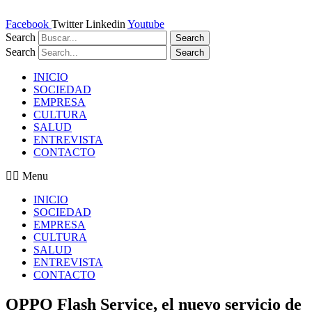
Ir
al
Facebook
Twitter
Linkedin
Youtube
contenido
Search
Search
Search
Search
INICIO
SOCIEDAD
EMPRESA
CULTURA
SALUD
ENTREVISTA
CONTACTO
Menu
INICIO
SOCIEDAD
EMPRESA
CULTURA
SALUD
ENTREVISTA
CONTACTO
OPPO Flash Service, el nuevo servicio de