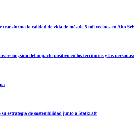
ransforma la calidad de vida de más de 5 mil vecinos en Alto Sel
rsión, sino del impacto positivo en los territorios y las personas
uma
u estrategia de sostenibilidad junto a Statkraft