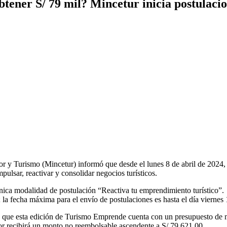
btener S/ 79 mil? Mincetur inicia postulac
 y Turismo (Mincetur) informó que desde el lunes 8 de abril de 2024, s
ulsar, reactivar y consolidar negocios turísticos.
ica modalidad de postulación “Reactiva tu emprendimiento turístico”. L
a fecha máxima para el envío de postulaciones es hasta el día viernes
 que esta edición de Turismo Emprende cuenta con un presupuesto de m
dor recibirá un monto no reembolsable ascendente a S/ 79 621.00.