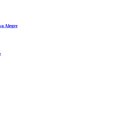
va Alegre
»