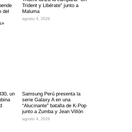
epende
Trident y Libérate” junto a
o del
Maluma
agosto 4, 2026
s»
330, un
Samsung Perú presenta la
mbina
serie Galaxy A en una
d
“Alucinante” batalla de K-Pop
junto a Zumba y Jean Villón
agosto 4, 2026