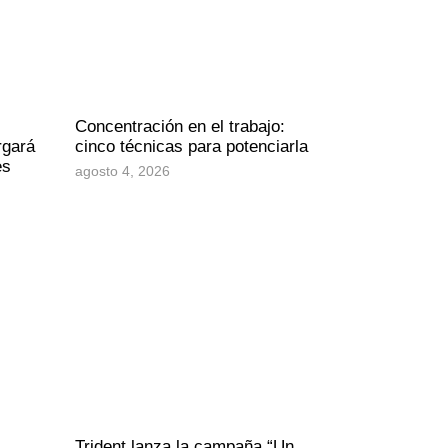
Concentración en el trabajo:
rgará
cinco técnicas para potenciarla
es
agosto 4, 2026
Trident lanza la campaña “Un