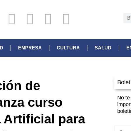
AD
EMPRESA
CULTURA
SALUD
E
ión de
Bolet
No te
anza curso
impor
boletí
 Artificial para