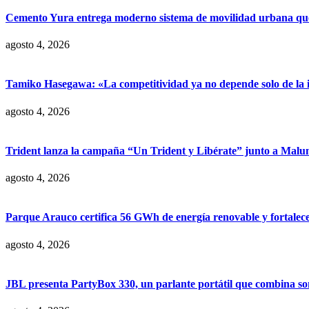
Cemento Yura entrega moderno sistema de movilidad urbana que t
agosto 4, 2026
Tamiko Hasegawa: «La competitividad ya no depende solo de la inve
agosto 4, 2026
Trident lanza la campaña “Un Trident y Libérate” junto a Mal
agosto 4, 2026
Parque Arauco certifica 56 GWh de energía renovable y fortalece s
agosto 4, 2026
JBL presenta PartyBox 330, un parlante portátil que combina son