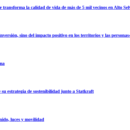
ransforma la calidad de vida de más de 5 mil vecinos en Alto Sel
rsión, sino del impacto positivo en los territorios y las personas
uma
u estrategia de sostenibilidad junto a Statkraft
ido, luces y movilidad