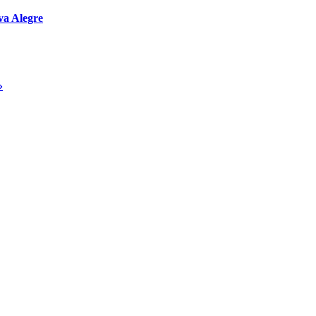
va Alegre
»