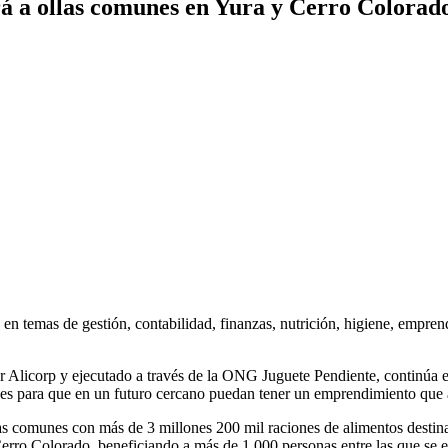
rá a ollas comunes en Yura y Cerro Colorad
á en temas de gestión, contabilidad, finanzas, nutrición, higiene, empre
 Alicorp y ejecutado a través de la ONG Juguete Pendiente, continúa el
bases para que en un futuro cercano puedan tener un emprendimiento que
las comunes con más de 3 millones 200 mil raciones de alimentos destin
Cerro Colorado, beneficiando a más de 1,000 personas entre las que se 