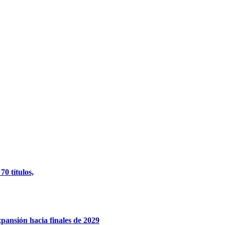
0 títulos,
xpansión hacia finales de 2029