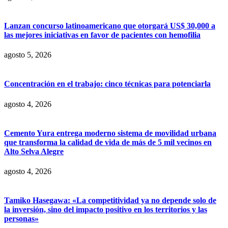
Lanzan concurso latinoamericano que otorgará US$ 30,000 a
las mejores iniciativas en favor de pacientes con hemofilia
agosto 5, 2026
Concentración en el trabajo: cinco técnicas para potenciarla
agosto 4, 2026
Cemento Yura entrega moderno sistema de movilidad urbana
que transforma la calidad de vida de más de 5 mil vecinos en
Alto Selva Alegre
agosto 4, 2026
Tamiko Hasegawa: «La competitividad ya no depende solo de
la inversión, sino del impacto positivo en los territorios y las
personas»