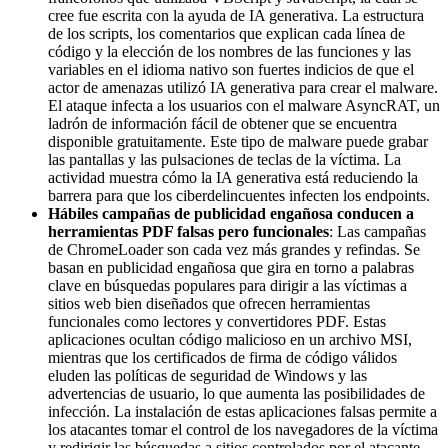
cree fue escrita con la ayuda de IA generativa. La estructura
de los scripts, los comentarios que explican cada línea de
código y la elección de los nombres de las funciones y las
variables en el idioma nativo son fuertes indicios de que el
actor de amenazas utilizó IA generativa para crear el malware.
El ataque infecta a los usuarios con el malware AsyncRAT, un
ladrón de información fácil de obtener que se encuentra
disponible gratuitamente. Este tipo de malware puede grabar
las pantallas y las pulsaciones de teclas de la víctima. La
actividad muestra cómo la IA generativa está reduciendo la
barrera para que los ciberdelincuentes infecten los endpoints.
Hábiles campañas de publicidad engañosa conducen a
herramientas PDF falsas pero funcionales
: Las campañas
de ChromeLoader son cada vez más grandes y refindas. Se
basan en publicidad engañosa que gira en torno a palabras
clave en búsquedas populares para dirigir a las víctimas a
sitios web bien diseñados que ofrecen herramientas
funcionales como lectores y convertidores PDF. Estas
aplicaciones ocultan código malicioso en un archivo MSI,
mientras que los certificados de firma de código válidos
eluden las políticas de seguridad de Windows y las
advertencias de usuario, lo que aumenta las posibilidades de
infección. La instalación de estas aplicaciones falsas permite a
los atacantes tomar el control de los navegadores de la víctima
y redirigir las búsquedas a sitios controlados por el atacante.