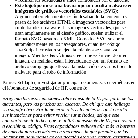
Este logotipo no es una buena opción: oculta malware en
imágenes de gráficos vectoriales escalables (SVG):
Algunos ciberdelincuentes están desafiando la tendencia y
pasan de los archivos HTML a imágenes vectoriales para
contrabandear malware. Las imágenes vectoriales, que se
usan ampliamente en el diseño gráfico, suelen utilizar el
formato SVG basado en XML. Como los SVG se abren
automáticamente en los navegadores, cualquier código
JavaScript incrustado se ejecuta mientras se visualiza la
imagen. Mientras las víctimas creen que están viendo una
imagen, en realidad están interactuando con un formato de
archivo complejo que lleva a la instalación de varios tipos de
malware para el robo de información.
Patrick Schläpfer, investigador principal de amenazas cibernéticas en
el laboratorio de seguridad de HP, comentó:
«Hay muchas especulaciones sobre el uso de la IA por parte de los
atacantes, pero las pruebas son escasas. De ahí que este hallazgo
sea significativo. Por lo general, a los atacantes les gusta ocultar
sus intenciones para evitar revelar sus métodos, así que este
comportamiento indica que se utilizó un asistente de IA para ayudar
a escribir su código. Estas capacidades reducen aún más la barrera
de entrada para los actores de amenazas, lo que permite que los
novatos sin habilidades de codificación escriban scripts, desarrollen