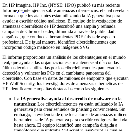
En HP Imagine, HP Inc. (NYSE: HPQ) publicó su más reciente
Informe
de
inteligencia sobre amenazas cibernéticas, el cual revela la
forma en que los atacantes están utilizando la IA generativa para
ayudar a escribir código malicioso. El equipo de investigación de
amenazas cibernéticas de HP descubrió una amplia y refinada
campaña de ChromeLoader, difundida a través de publicidad
engañosa, que conduce a herramientas PDF falsas de aspecto
profesional. De igual manera, identificó ciberdelincuentes que
incorporan código malicioso en imágenes SVG.
El informe proporciona un análisis de los ciberataques en el mundo
real, que ayuda a las organizaciones a mantenerse al día con las
últimas técnicas utilizadas por los ciberdelincuentes para evadir la
detección y vulnerar las PCs en el cambiante panorama del
ciberdelito. Con base en datos de millones de endpoints que ejecutan
HP Wolf Security, los investigadores de amenazas cibernéticas de
HP identificaron campañas destacadas como las siguientes:
La IA generativa ayuda al desarrollo de malware en la
naturaleza
: Los ciberdelincuentes ya están utilizando la IA
generativa para crear señuelos de phishing convincentes. Sin
embargo, la evidencia de que los actores de amenazas utilicen
herramientas de IA generativa para escribir código es limitada
hasta ahora. El equipo identificó una campaña dirigida a
francófonos que utilizaba VBScript y JavaScript, la cual se