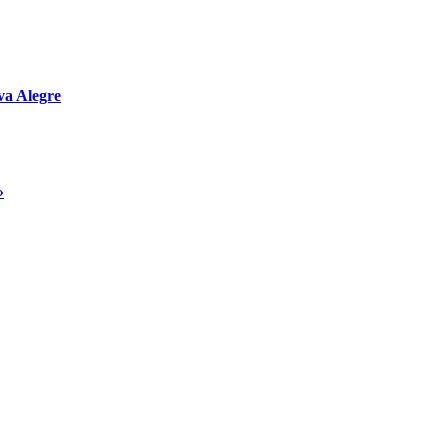
va Alegre
»