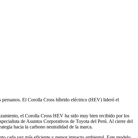
 peruanos. El Corolla Cross híbrido eléctrico (HEV) lideró el
anzamiento, el Corolla Cross HEV ha sido muy bien recibido por los
specialista de Asuntos Corporativos de Toyota del Perú. Al cierre del
rategia hacia la carbono neutralidad de la marca.
miento cada vez más eficiente y menor impacto ambiental. Este modelo