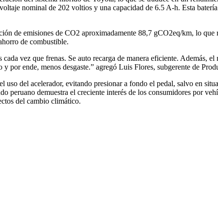
oltaje nominal de 202 voltios y una capacidad de 6.5 A-h. Esta batería
educción de emisiones de CO2 aproximadamente 88,7 gCO2eq/km, lo que 
ahorro de combustible.
tas cada vez que frenas. Se auto recarga de manera eficiente. Además, e
so y por ende, menos desgaste.” agregó Luis Flores, subgerente de Prod
l uso del acelerador, evitando presionar a fondo el pedal, salvo en si
cado peruano demuestra el creciente interés de los consumidores por ve
ectos del cambio climático.