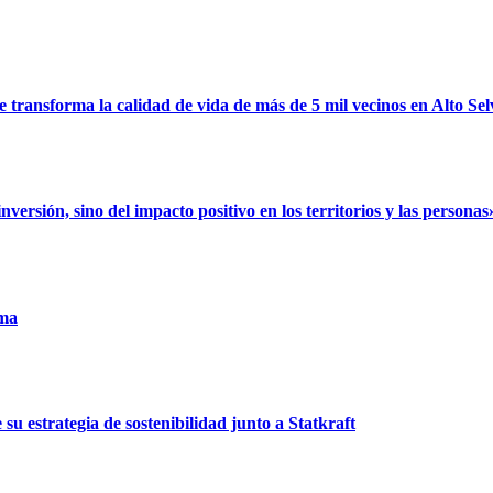
ransforma la calidad de vida de más de 5 mil vecinos en Alto Sel
rsión, sino del impacto positivo en los territorios y las personas
uma
u estrategia de sostenibilidad junto a Statkraft