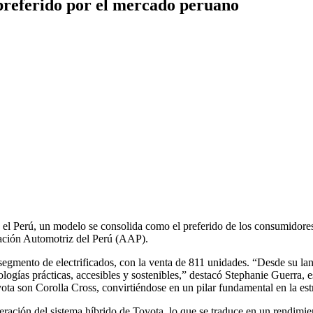
o preferido por el mercado peruano
 el Perú, un modelo se consolida como el preferido de los consumidores
iación Automotriz del Perú (AAP).
segmento de electrificados, con la venta de 811 unidades. “Desde su l
ogías prácticas, accesibles y sostenibles,” destacó Stephanie Guerra, e
ota son Corolla Cross, convirtiéndose en un pilar fundamental en la est
generación del sistema híbrido de Toyota, lo que se traduce en un rendi