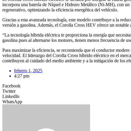
incorpora una batería de Níquel e Hidruro Metálico (Ni-MH), con un v
regenerativo, optimizando la eficiencia energética del vehículo.
Gracias a esta avanzada tecnología, este modelo contribuye a la r
versión a gasolina. Además, el Corolla Cross HEV ofrece un notable 
“La tecnología híbrida eléctrica te proporciona la energía que necesi
gasolina pues al alternarse los motores, tienen menos frecuencia de u
Para maximizar la eficiencia, se recomienda que el conductor modere e
velocidad. El liderazgo del Corolla Cross híbrido eléctrico en el mer
contribuyen al cuidado del medio ambiente y a la mitigación de los ef
febrero 1, 2025
4:27 pm
Facebook
Twitter
LinkedIn
WhatsApp