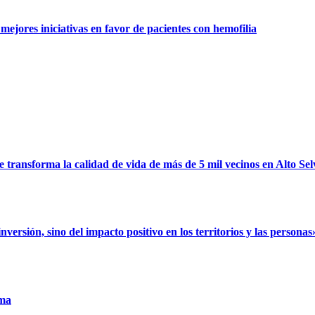
ejores iniciativas en favor de pacientes con hemofilia
ransforma la calidad de vida de más de 5 mil vecinos en Alto Sel
rsión, sino del impacto positivo en los territorios y las personas
uma