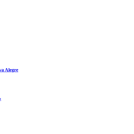
va Alegre
»