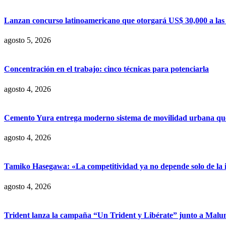
Lanzan concurso latinoamericano que otorgará US$ 30,000 a las m
agosto 5, 2026
Concentración en el trabajo: cinco técnicas para potenciarla
agosto 4, 2026
Cemento Yura entrega moderno sistema de movilidad urbana que t
agosto 4, 2026
Tamiko Hasegawa: «La competitividad ya no depende solo de la inve
agosto 4, 2026
Trident lanza la campaña “Un Trident y Libérate” junto a Mal