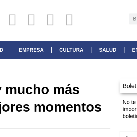
AD
EMPRESA
CULTURA
SALUD
E
 y mucho más
Bolet
No te
ejores momentos
impor
boletí