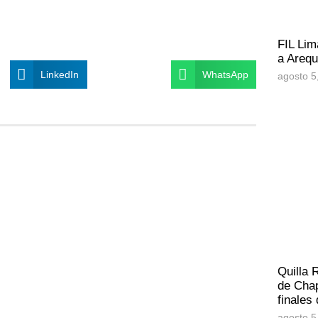
FIL Lim
a Arequ
LinkedIn
WhatsApp
agosto 5
Quilla 
de Chap
finales
agosto 5