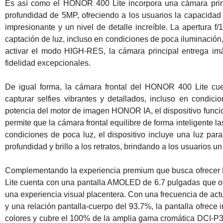
Es así como el HONOR 400 Lite incorpora una cámara pri
profundidad de 5MP, ofreciendo a los usuarios la capacidad
impresionante y un nivel de detalle increíble. La apertura f
captación de luz, incluso en condiciones de poca iluminación, 
activar el modo HIGH-RES, la cámara principal entrega imág
fidelidad excepcionales.
De igual forma, la cámara frontal del HONOR 400 Lite cu
capturar selfies vibrantes y detallados, incluso en condic
potencia del motor de imagen HONOR IA, el dispositivo fun
permite que la cámara frontal equilibre de forma inteligente la
condiciones de poca luz, el dispositivo incluye una luz par
profundidad y brillo a los retratos, brindando a los usuarios un
Complementando la experiencia premium que busca ofrecer
Lite cuenta con una pantalla AMOLED de 6.7 pulgadas que ofr
una experiencia visual placentera. Con una frecuencia de ac
y una relación pantalla-cuerpo del 93.7%, la pantalla ofrece 
colores y cubre el 100% de la amplia gama cromática DCI-P3, 