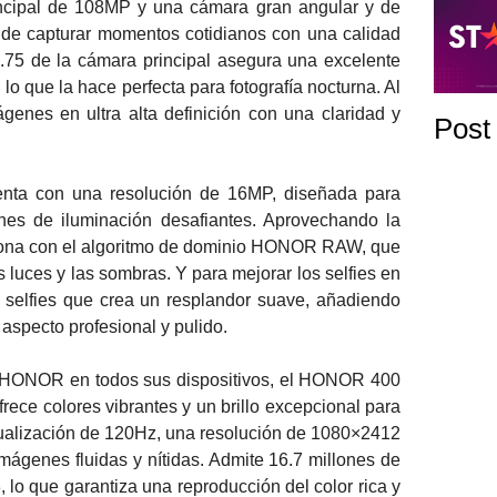
ncipal de 108MP y una cámara gran angular y de
 de capturar momentos cotidianos con una calidad
/1.75 de la cámara principal asegura una excelente
lo que la hace perfecta para fotografía nocturna. Al
enes en ultra alta definición con una claridad y
Post
enta con una resolución de 16MP, diseñada para
iones de iluminación desafiantes. Aprovechando la
ciona con el algoritmo de dominio HONOR RAW, que
s luces y las sombras. Y para mejorar los selfies en
a selfies que crea un resplandor suave, añadiendo
 aspecto profesional y pulido.
 HONOR en todos sus dispositivos, el HONOR 400
ece colores vibrantes y un brillo excepcional para
tualización de 120Hz, una resolución de 1080×2412
imágenes fluidas y nítidas. Admite 16.7 millones de
lo que garantiza una reproducción del color rica y