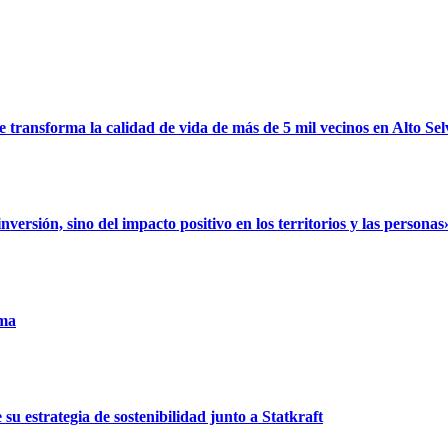
ransforma la calidad de vida de más de 5 mil vecinos en Alto Sel
rsión, sino del impacto positivo en los territorios y las personas
uma
u estrategia de sostenibilidad junto a Statkraft