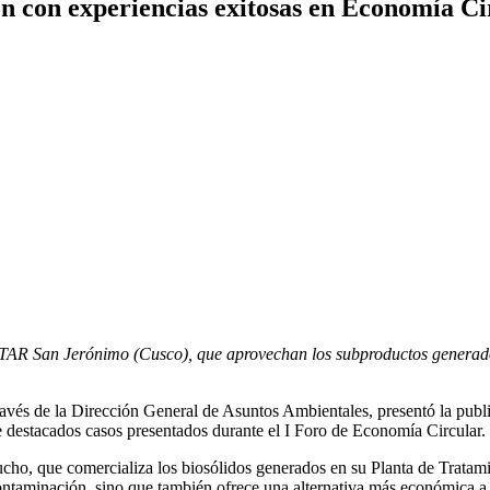
ón con experiencias exitosas en Economía Ci
AR San Jerónimo (Cusco), que aprovechan los subproductos generados 
avés de la Dirección General de Asuntos Ambientales, presentó la pub
 destacados casos presentados durante el I Foro de Economía Circular.
ucho, que comercializa los biosólidos generados en su Planta de Trata
ontaminación, sino que también ofrece una alternativa más económica a l