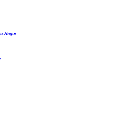
va Alegre
»