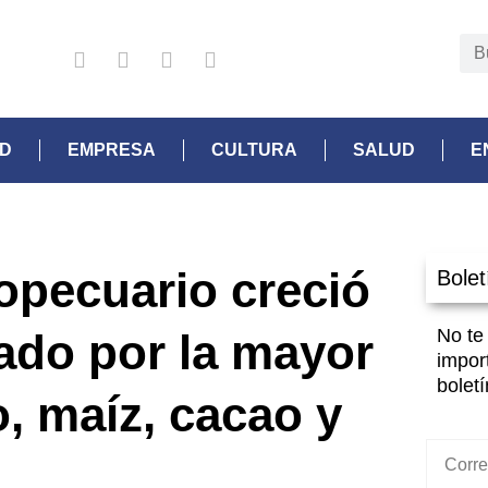
AD
EMPRESA
CULTURA
SALUD
E
opecuario creció
Bolet
No te
sado por la mayor
impor
boletí
, maíz, cacao y