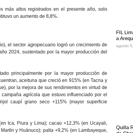
os más altos registrados en el presente año, solo
 obtuvo un aumento de 8,8%.
FIL Lim
a Arequ
io), el sector agropecuario logró un crecimiento de
agosto 5
año 2024, sustentado por la mayor producción del
ntado principalmente por la mayor producción de
cuentran, aceituna que creció en 915% (en Tacna y
, por la mejora de sus rendimientos en virtud de
 campaña agrícola que estuvo influenciado por el
ijol caupí grano seco +115% (mayor superficie
n Ica, Piura y Lima); cacao +12,3% (en Ucayali,
Quilla 
 Martín y Huánuco); palta +9,2% (en Lambayeque,