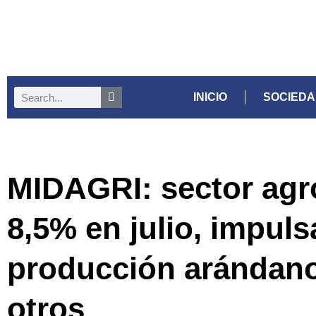
INICIO
SOCIED
MIDAGRI: sector agr
8,5% en julio, impul
producción arándano
otros