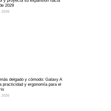
i y proyecta su expansión hacia
 de 2029
, 2026
 más delgado y cómodo: Galaxy A
 practicidad y ergonomía para el
rio
, 2026