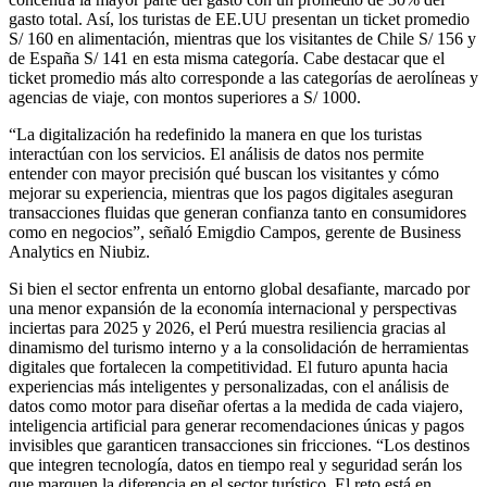
gasto total. Así, los turistas de EE.UU presentan un ticket promedio
S/ 160 en alimentación, mientras que los visitantes de Chile S/ 156 y
de España S/ 141 en esta misma categoría. Cabe destacar que el
ticket promedio más alto corresponde a las categorías de aerolíneas y
agencias de viaje, con montos superiores a S/ 1000.
“La digitalización ha redefinido la manera en que los turistas
interactúan con los servicios. El análisis de datos nos permite
entender con mayor precisión qué buscan los visitantes y cómo
mejorar su experiencia, mientras que los pagos digitales aseguran
transacciones fluidas que generan confianza tanto en consumidores
como en negocios”, señaló Emigdio Campos, gerente de Business
Analytics en Niubiz.
Si bien el sector enfrenta un entorno global desafiante, marcado por
una menor expansión de la economía internacional y perspectivas
inciertas para 2025 y 2026, el Perú muestra resiliencia gracias al
dinamismo del turismo interno y a la consolidación de herramientas
digitales que fortalecen la competitividad. El futuro apunta hacia
experiencias más inteligentes y personalizadas, con el análisis de
datos como motor para diseñar ofertas a la medida de cada viajero,
inteligencia artificial para generar recomendaciones únicas y pagos
invisibles que garanticen transacciones sin fricciones. “Los destinos
que integren tecnología, datos en tiempo real y seguridad serán los
que marquen la diferencia en el sector turístico. El reto está en