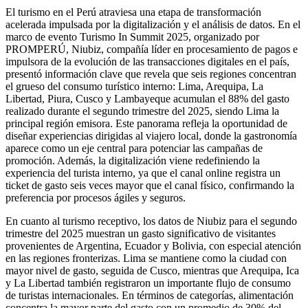
El turismo en el Perú atraviesa una etapa de transformación
acelerada impulsada por la digitalización y el análisis de datos. En el
marco de evento Turismo In Summit 2025, organizado por
PROMPERÚ, Niubiz, compañía líder en procesamiento de pagos e
impulsora de la evolución de las transacciones digitales en el país,
presentó información clave que revela que seis regiones concentran
el grueso del consumo turístico interno: Lima, Arequipa, La
Libertad, Piura, Cusco y Lambayeque acumulan el 88% del gasto
realizado durante el segundo trimestre del 2025, siendo Lima la
principal región emisora. Este panorama refleja la oportunidad de
diseñar experiencias dirigidas al viajero local, donde la gastronomía
aparece como un eje central para potenciar las campañas de
promoción. Además, la digitalización viene redefiniendo la
experiencia del turista interno, ya que el canal online registra un
ticket de gasto seis veces mayor que el canal físico, confirmando la
preferencia por procesos ágiles y seguros.
En cuanto al turismo receptivo, los datos de Niubiz para el segundo
trimestre del 2025 muestran un gasto significativo de visitantes
provenientes de Argentina, Ecuador y Bolivia, con especial atención
en las regiones fronterizas. Lima se mantiene como la ciudad con
mayor nivel de gasto, seguida de Cusco, mientras que Arequipa, Ica
y La Libertad también registraron un importante flujo de consumo
de turistas internacionales. En términos de categorías, alimentación
concentra la mayor parte del gasto con un promedio de 30% del