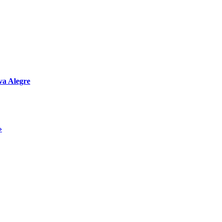
va Alegre
»