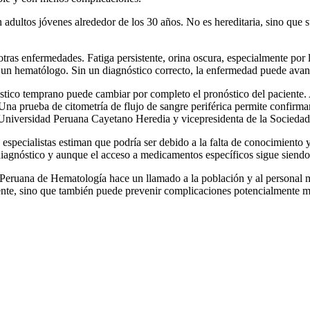
ultos jóvenes alrededor de los 30 años. No es hereditaria, sino que s
otras enfermedades. Fatiga persistente, orina oscura, especialmente por
 un hematólogo. Sin un diagnóstico correcto, la enfermedad puede avanz
tico temprano puede cambiar por completo el pronóstico del paciente.
 Una prueba de citometría de flujo de sangre periférica permite confirm
Universidad Peruana Cayetano Heredia y vicepresidenta de la Socieda
 especialistas estiman que podría ser debido a la falta de conocimiento y
 diagnóstico y aunque el acceso a medicamentos específicos sigue siendo 
Peruana de Hematología hace un llamado a la población y al personal m
ente, sino que también puede prevenir complicaciones potencialmente m