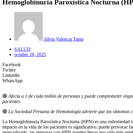
Hemoglobinuria Paroxística Nocturna (HPN
Silvia Valencia Tapia
SALUD
octubre 28, 2025
Facebook
Twitter
LinkedIn
WhatsApp
🔵
Afecta a 1 de cada millón de personas y puede comprometer órgano
pacientes.
🔵
La Sociedad Peruana de Hematología advierte que los síntomas co
La Hemoglobinuria Paroxística Nocturna (HPN) es una enfermedad rar
impacto en la vida de los pacientes es significativo: puede provocar 
especializado, las personas con HPN pueden llevar una vida más est