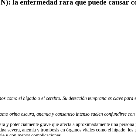
): la enfermedad rara que puede causar coá
s como el hígado o el cerebro. Su detección temprana es clave para ev
mo orina oscura, anemia y cansancio intenso suelen confundirse con o
a y potencialmente grave que afecta a aproximadamente una persona po
fatiga severa, anemia y trombosis en órganos vitales como el hígado, l
able y con menos complicaciones.