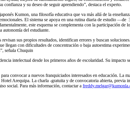
su confianza y su deseo de seguir aprendiendo”, destaca el experto.
japonés Kumon, una filosofía educativa que va más allá de la enseñanza
emocionales. El sistema se apoya en una rutina diaria de estudio —de 
undamentalmente, este esquema se complementa con la participación de l
 la autonomía del estudiante.
evisan sus propios resultados, identifican errores y buscan soluciones. 
e llegan con dificultades de concentración o baja autoestima experimen
s”, señala Chuquin
dencia intelectual desde los primeros años de escolaridad. Su impacto s
 para convocar a nuevos franquiciados interesados en educación. La m
Hotel Arequipa. La charla -gratuita y de convocatoria abierta, previa i
o social. Para más información, contactar a
freddy.melgar@kumonla