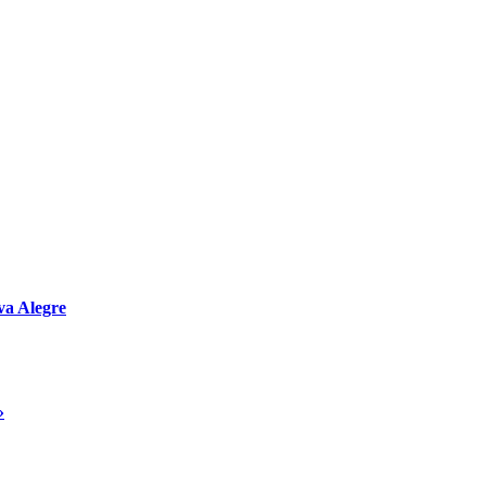
va Alegre
»