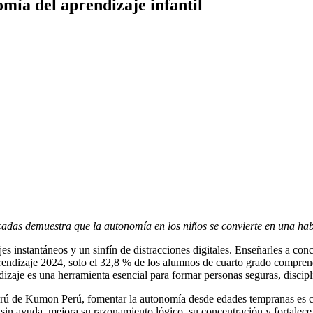
mía del aprendizaje infantil
as demuestra que la autonomía en los niños se convierte en una habi
es instantáneos y un sinfín de distracciones digitales. Enseñarles a co
endizaje 2024, solo el 32,8 % de los alumnos de cuarto grado compren
zaje es una herramienta esencial para formar personas seguras, discipl
 de Kumon Perú, fomentar la autonomía desde edades tempranas es clav
o sin ayuda, mejora su razonamiento lógico, su concentración y fortale