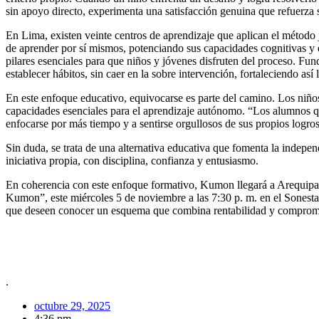
sin apoyo directo, experimenta una satisfacción genuina que refuerza 
En Lima, existen veinte centros de aprendizaje que aplican el método 
de aprender por sí mismos, potenciando sus capacidades cognitivas y 
pilares esenciales para que niños y jóvenes disfruten del proceso. F
establecer hábitos, sin caer en la sobre intervención, fortaleciendo así
En este enfoque educativo, equivocarse es parte del camino. Los niños r
capacidades esenciales para el aprendizaje autónomo. “Los alumnos qu
enfocarse por más tiempo y a sentirse orgullosos de sus propios logro
Sin duda, se trata de una alternativa educativa que fomenta la indepen
iniciativa propia, con disciplina, confianza y entusiasmo.
En coherencia con este enfoque formativo, Kumon llegará a Arequipa
Kumon”, este miércoles 5 de noviembre a las 7:30 p. m. en el Sonesta 
que deseen conocer un esquema que combina rentabilidad y compromis
.
octubre 29, 2025
4:36 pm