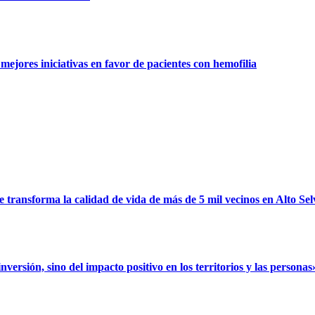
ejores iniciativas en favor de pacientes con hemofilia
ransforma la calidad de vida de más de 5 mil vecinos en Alto Sel
rsión, sino del impacto positivo en los territorios y las personas