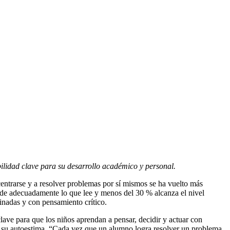
lidad clave para su desarrollo académico y personal.
ncentrarse y a resolver problemas por sí mismos se ha vuelto más
de adecuadamente lo que lee y menos del 30 % alcanza el nivel
inadas y con pensamiento crítico.
e para que los niños aprendan a pensar, decidir y actuar con
ce su autoestima. “Cada vez que un alumno logra resolver un problema