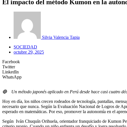
El impacto del método Kumon en la autono
Silvia Valencia Tapia
SOCIEDAD
octubre 29, 2025
Facebook
Twitter
LinkedIn
WhatsApp
🔵
Un método japonés aplicado en Perú desde hace casi cuatro décad
Hoy en día, los niños crecen rodeados de tecnología, pantallas, mensaj
necesario que nunca. Según la Evaluación Nacional de Logros de Apr
esperado en matemáticas. Por eso, promover la autonomía en el aprendi
Según Iván Chuquín Orihuela, orientador franquiciado de Kumon Perú
criterio propio. Cuando un niño enfrenta un desafío y logra resolverl