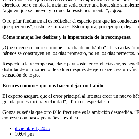
ejercicio, por ejemplo, la meta no sería correr una hora, sino simple
‘alguien que se mueve’ y reduce la resistencia mental”, agrega.
Otro pilar fundamental es rediseñar el espacio para que las conductas de
que queremos”, sostiene Gonzales. Esto implica, por ejemplo, dejar una 
Cómo manejar los deslices y la importancia de la recompensa
¿Qué sucede cuando se rompe la racha de un hábito? “Las caídas form
hábitos se construyen en los días promedio, no en los días perfectos. S
Respecto a la recompensa, clave para sostener conductas cuyos benefic
disfrutar de un momento de calma después de ejercitarse crea un víncu
sensación de logro.
Errores comunes que nos hacen dejar un hábito
El experto asegura que el error principal al intentar crear un nuevo h
guiada por estructura y claridad”, afirma el especialista.
Gonzales señala que otro fallo frecuente es la ambición desmedida. “E
empezar con pasos pequeños”, explica.
diciembre 1, 2025
10:04 pm