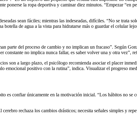
mente ponerse la ropa deportiva y caminar diez minutos. “Empezar “en pe
seadas sean fáciles; mientras las indeseadas, difíciles. “No se trata sol
botella de agua a la vista para hidratarse más o guardar el celular lejo
an parte del proceso de cambio y no implican un fracaso”. Según Gonz
er constante no implica nunca fallar, es saber volver una y otra vez”, re
ios son a largo plazo, el psicólogo recomienda asociar el placer inmedi
lo emocional positivo con la rutina”, indica. Visualizar el progreso m
ábito es confiar únicamente en la motivación inicial. “Los hábitos no s
l cerebro rechaza los cambios drásticos; necesita señales simples y rep