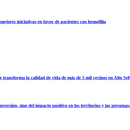
ejores iniciativas en favor de pacientes con hemofilia
ransforma la calidad de vida de más de 5 mil vecinos en Alto Sel
rsión, sino del impacto positivo en los territorios y las personas