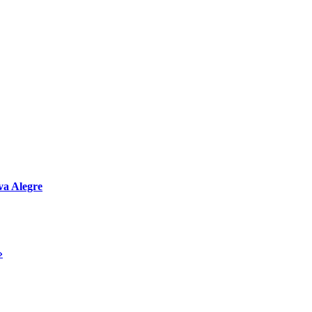
va Alegre
»