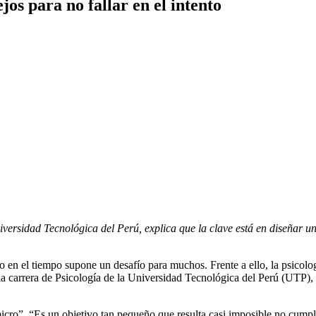
os para no fallar en el intento
rsidad Tecnológica del Perú, explica que la clave está en diseñar un s
o en el tiempo supone un desafío para muchos. Frente a ello, la psicol
 carrera de Psicología de la Universidad Tecnológica del Perú (UTP), ex
micro”. “Es un objetivo tan pequeño que resulta casi imposible no cump