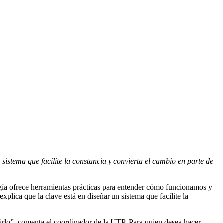
istema que facilite la constancia y convierta el cambio en parte de
ogía ofrece herramientas prácticas para entender cómo funcionamos y
plica que la clave está en diseñar un sistema que facilite la
lirlo”, comenta el coordinador de la UTP. Para quien desea hacer